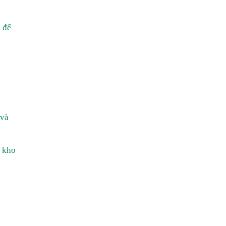
 để
 và
u kho