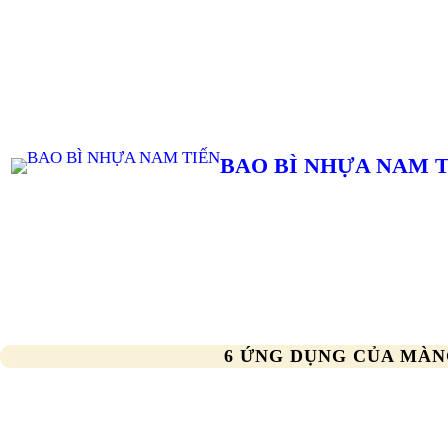
Chuyển
đến
phần
nội
dung
BAO BÌ NHỰA NAM 
6 ỨNG DỤNG CỦA MÀN