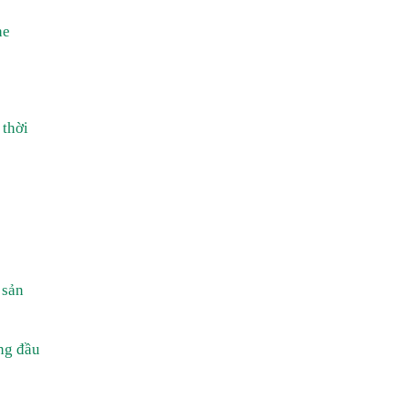
he
 thời
 sản
ng đầu