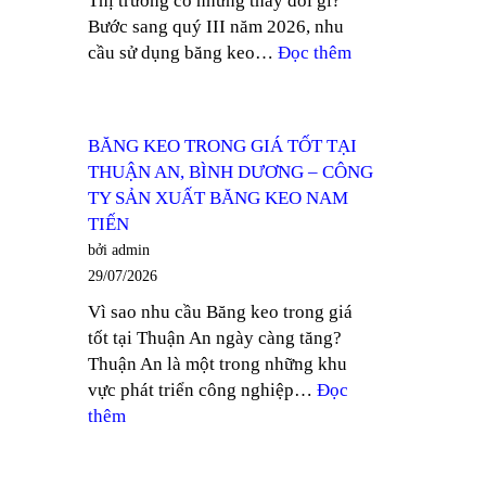
Thị trường có những thay đổi gì?
DẦU
Bước sang quý III năm 2026, nhu
MỘT
:
cầu sử dụng băng keo…
Đọc thêm
–
CẬP
CÔNG
NHẬT
TY
GIÁ
SẢN
BĂNG KEO TRONG GIÁ TỐT TẠI
BĂNG
XUẤT
THUẬN AN, BÌNH DƯƠNG – CÔNG
KEO
BĂNG
TY SẢN XUẤT BĂNG KEO NAM
QUÝ
KEO
TIẾN
III
NAM
bởi admin
2026
TIẾN
29/07/2026
–
Vì sao nhu cầu Băng keo trong giá
CÔNG
tốt tại Thuận An ngày càng tăng?
TY
Thuận An là một trong những khu
SẢN
vực phát triển công nghiệp…
Đọc
XUẤT
:
thêm
BĂNG
BĂNG
KEO
KEO
NAM