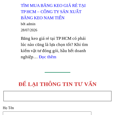
TRONG
TIẾN
TÌM MUA BĂNG KEO GIÁ RẺ TẠI
GIÁ
TP HCM – CÔNG TY SẢN XUẤT
TỐT
BĂNG KEO NAM TIẾN
TẠI
bởi admin
THUẬN
28/07/2026
AN,
Băng keo giá rẻ tại TP HCM có phải
BÌNH
lúc nào cũng là lựa chọn tốt? Khi tìm
DƯƠNG
kiếm vật tư đóng gói, hầu hết doanh
–
:
nghiệp…
Đọc thêm
CÔNG
TÌM
TY
MUA
SẢN
BĂNG
XUẤT
KEO
BĂNG
ĐỂ LẠI THÔNG TIN TƯ VẤN
GIÁ
KEO
RẺ
NAM
TẠI
TIẾN
TP
Họ Tên
HCM