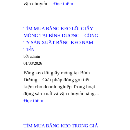
:
vận chuyển…
Đọc thêm
TY
NHÀ
SẢN
PHÂN
XUẤT
PHỐI
BĂNG
TÌM MUA BĂNG KEO LÕI GIẤY
BĂNG
KEO
MỎNG TẠI BÌNH DƯƠNG – CÔNG
KEO
NAM
TY SẢN XUẤT BĂNG KEO NAM
GIÁ
TIẾN
TIẾN
RẺ
bởi admin
KHU
01/08/2026
VỰC
Băng keo lõi giấy mỏng tại Bình
TÂY
Dương – Giải pháp đóng gói tiết
NINH
kiệm cho doanh nghiệp Trong hoạt
–
động sản xuất và vận chuyển hàng…
CÔNG
:
Đọc thêm
TY
TÌM
SẢN
MUA
XUẤT
BĂNG
BĂNG
TÌM MUA BĂNG KEO TRONG GIÁ
KEO
KEO