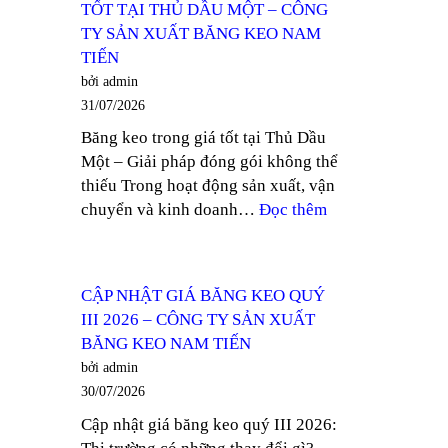
TỐT TẠI THỦ DẦU MỘT – CÔNG
LÕI
NAM
TY SẢN XUẤT BĂNG KEO NAM
GIẤY
TIẾN
TIẾN
MỎNG
bởi admin
TẠI
31/07/2026
BÌNH
Băng keo trong giá tốt tại Thủ Dầu
DƯƠNG
Một – Giải pháp đóng gói không thể
–
thiếu Trong hoạt động sản xuất, vận
CÔNG
:
chuyển và kinh doanh…
Đọc thêm
TY
TÌM
SẢN
MUA
XUẤT
BĂNG
BĂNG
CẬP NHẬT GIÁ BĂNG KEO QUÝ
KEO
KEO
III 2026 – CÔNG TY SẢN XUẤT
TRONG
NAM
BĂNG KEO NAM TIẾN
GIÁ
TIẾN
bởi admin
TỐT
30/07/2026
TẠI
Cập nhật giá băng keo quý III 2026:
THỦ