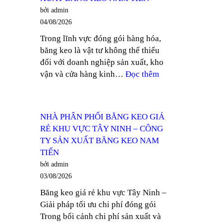
KHỔ
bởi admin
12MM
04/08/2026
TẠI
Trong lĩnh vực đóng gói hàng hóa,
THUẬN
băng keo là vật tư không thể thiếu
AN
đối với doanh nghiệp sản xuất, kho
–
:
vận và cửa hàng kinh…
Đọc thêm
CÔNG
TÌM
TY
MUA
SẢN
BĂNG
XUẤT
NHÀ PHÂN PHỐI BĂNG KEO GIÁ
KEO
BĂNG
RẺ KHU VỰC TÂY NINH – CÔNG
TRONG
KEO
TY SẢN XUẤT BĂNG KEO NAM
100
NAM
TIẾN
YARD
TIẾN
bởi admin
TẠI
03/08/2026
DĨ
Băng keo giá rẻ khu vực Tây Ninh –
AN
Giải pháp tối ưu chi phí đóng gói
–
Trong bối cảnh chi phí sản xuất và
CÔNG