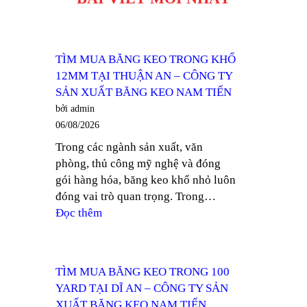
TÌM MUA BĂNG KEO TRONG KHỔ
12MM TẠI THUẬN AN – CÔNG TY
SẢN XUẤT BĂNG KEO NAM TIẾN
bởi admin
06/08/2026
Trong các ngành sản xuất, văn
phòng, thủ công mỹ nghệ và đóng
gói hàng hóa, băng keo khổ nhỏ luôn
đóng vai trò quan trọng. Trong…
:
Đọc thêm
TÌM
MUA
BĂNG
TÌM MUA BĂNG KEO TRONG 100
KEO
YARD TẠI DĨ AN – CÔNG TY SẢN
TRONG
XUẤT BĂNG KEO NAM TIẾN