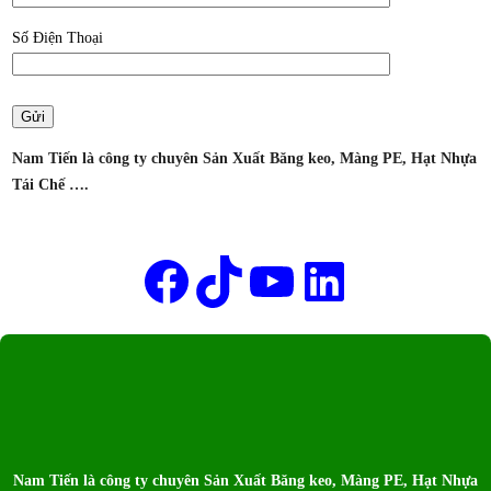
–
Số Điện Thoại
CÔNG
TY
SẢN
XUẤT
BĂNG
Nam Tiến là công ty chuyên Sản Xuất Băng keo, Màng PE, Hạt Nhựa
KEO
Tái Chế ….
NAM
TIẾN
Tên của bạn
Facebook
TikTok
Youtube
LinkedIn
Nam Tiến là công ty chuyên Sản Xuất Băng keo, Màng PE, Hạt Nhựa