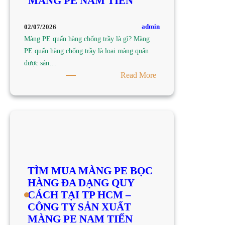
MÀNG PE NAM TIẾN
TY
SẢN
XUẤT
admin
02/07/2026
MÀNG
Màng PE quấn hàng chống trầy là gì? Màng
PE
PE quấn hàng chống trầy là loại màng quấn
NAM
được sản…
TIẾN
:
Read More
TÌM
MUA
MÀNG
PE
QUẤN
HÀNG
CHỐNG
TÌM MUA MÀNG PE BỌC
TRẦY
HÀNG ĐA DẠNG QUY
TẠI
CÁCH TẠI TP HCM –
TP
CÔNG TY SẢN XUẤT
HCM
MÀNG PE NAM TIẾN
–