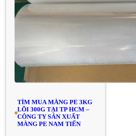
TÌM MUA MÀNG PE 3KG
LÕI 300G TẠI TP HCM –
CÔNG TY SẢN XUẤT
MÀNG PE NAM TIẾN