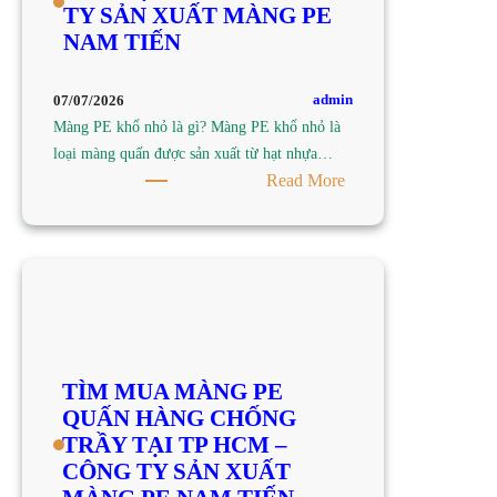
TY SẢN XUẤT MÀNG PE
TP
NAM TIẾN
HCM
–
CÔNG
admin
07/07/2026
TY
Màng PE khổ nhỏ là gì? Màng PE khổ nhỏ là
SẢN
loại màng quấn được sản xuất từ hạt nhựa…
XUẤT
:
Read More
MÀNG
TÌM
PE
MUA
NAM
MÀNG
TIẾN
PE
KHỔ
NHỎ
TẠI
TÌM MUA MÀNG PE
TP
QUẤN HÀNG CHỐNG
HCM
TRẦY TẠI TP HCM –
–
CÔNG TY SẢN XUẤT
CÔNG