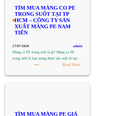
TỐT,
TÌM MUA MÀNG CO PE
CHẤT
TRONG SUỐT TẠI TP
LƯỢNG
HCM – CÔNG TY SẢN
TẠI
XUẤT MÀNG PE NAM
TP
TIẾN
HCM
–
CÔNG
admin
17/07/2026
TY
Màng co PE trong suốt là gì? Màng co PE
SẢN
trong suốt là loại màng được sản xuất từ hạt…
XUẤT
:
Read More
MÀNG
TÌM
PE
MUA
NAM
MÀNG
TIẾN
CO
PE
TRONG
SUỐT
TÌM MUA MÀNG PE GIÁ
TẠI