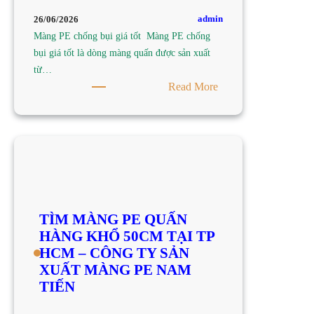
–
admin
26/06/2026
CÔNG
Màng PE chống bụi giá tốt Màng PE chống
TY
bụi giá tốt là dòng màng quấn được sản xuất
SẢN
từ…
XUẤT
:
Read More
MÀNG
TÌM
PE
MUA
NAM
MÀNG
TIẾN
PE
CHỐNG
BỤI
GIÁ
TÌM MÀNG PE QUẤN
TỐT
HÀNG KHỔ 50CM TẠI TP
TẠI
HCM – CÔNG TY SẢN
TP
XUẤT MÀNG PE NAM
HCM
TIẾN
–
CÔNG