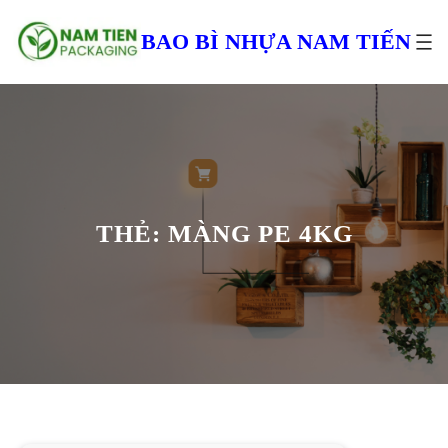
Chuyển
đến
BAO BÌ NHỰA NAM TIẾN
phần
nội
dung
THẺ:
MÀNG PE 4KG