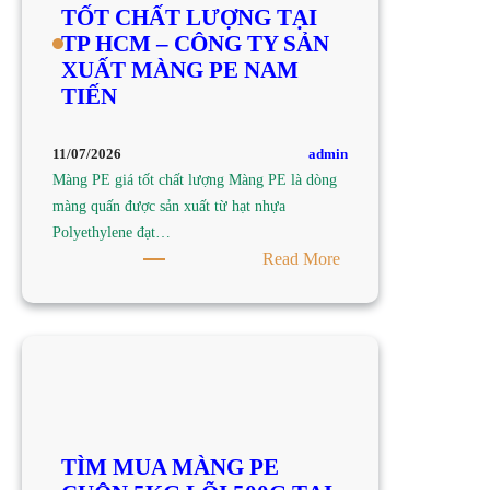
TỐT CHẤT LƯỢNG TẠI
TP
TP HCM – CÔNG TY SẢN
HCM
XUẤT MÀNG PE NAM
–
TIẾN
CÔNG
TY
SẢN
admin
11/07/2026
XUẤT
Màng PE giá tốt chất lượng Màng PE là dòng
MÀNG
màng quấn được sản xuất từ hạt nhựa
PE
Polyethylene đạt…
NAM
:
Read More
TIẾN
TÌM
MUA
MÀNG
PE
GIÁ
TỐT
CHẤT
TÌM MUA MÀNG PE
LƯỢNG