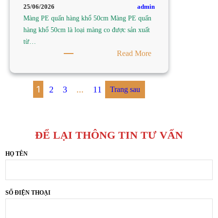
TY
admin
25/06/2026
SẢN
Màng PE quấn hàng khổ 50cm Màng PE quấn
XUẤT
hàng khổ 50cm là loại màng co được sản xuất
MÀNG
từ…
PE
:
Read More
NAM
TÌM
TIẾN
MÀNG
PE
1
…
2
3
11
Trang sau
QUẤN
HÀNG
KHỔ
ĐỂ LẠI THÔNG TIN TƯ VẤN
50CM
TẠI
HỌ TÊN
TP
HCM
–
CÔNG
SỐ ĐIỆN THOẠI
TY
SẢN