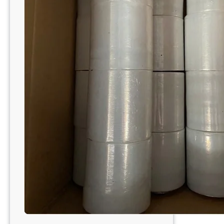
XUẤT
MÀNG
PE
NAM
TIẾN