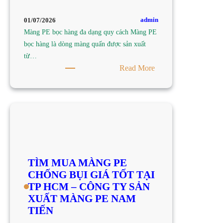
CÔNG
TY
admin
01/07/2026
SẢN
Màng PE bọc hàng đa dạng quy cách Màng PE
XUẤT
bọc hàng là dòng màng quấn được sản xuất
MÀNG
từ…
PE
:
Read More
NAM
TÌM
TIẾN
MUA
MÀNG
PE
BỌC
HÀNG
ĐA
TÌM MUA MÀNG PE
DẠNG
CHỐNG BỤI GIÁ TỐT TẠI
QUY
TP HCM – CÔNG TY SẢN
CÁCH
XUẤT MÀNG PE NAM
TẠI
TIẾN
TP
HCM