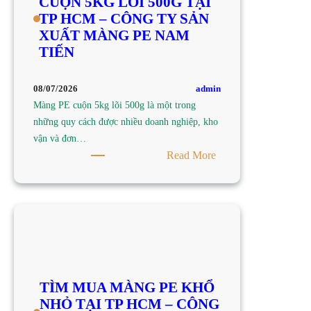
CUỘN 5KG LÕI 500G TẠI
TẠI
TP HCM – CÔNG TY SẢN
TP
XUẤT MÀNG PE NAM
HCM
TIẾN
–
CÔNG
TY
admin
08/07/2026
SẢN
Màng PE cuộn 5kg lõi 500g là một trong
XUẤT
những quy cách được nhiều doanh nghiệp, kho
MÀNG
vận và đơn…
PE
:
Read More
NAM
TÌM
TIẾN
MUA
MÀNG
PE
CUỘN
5KG
LÕI
TÌM MUA MÀNG PE KHỔ
500G
NHỎ TẠI TP HCM – CÔNG
TẠI