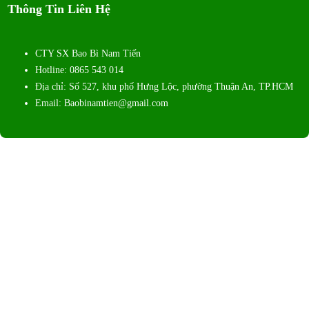
Thông Tin Liên Hệ
CTY SX Bao Bì Nam Tiến
Hotline: 0865 543 014
Địa chỉ: Số 527, khu phố Hưng Lộc, phường Thuận An, TP.HCM
Email: Baobinamtien@gmail.com