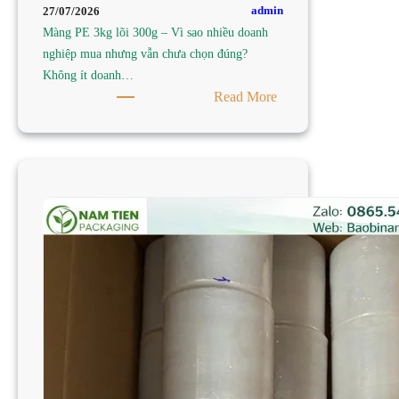
admin
27/07/2026
Màng PE 3kg lõi 300g – Vì sao nhiều doanh
nghiệp mua nhưng vẫn chưa chọn đúng?
Không ít doanh…
:
Read More
TÌM
MUA
MÀNG
PE
3KG
LÕI
300G
TẠI
TP
HCM
–
CÔNG
TY
SẢN