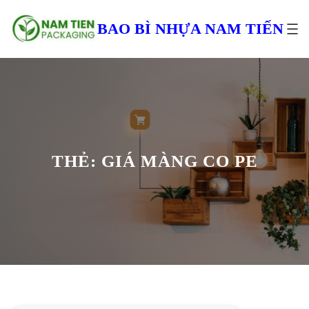
Chuyển
đến
BAO BÌ NHỰA NAM TIẾN
phần
nội
dung
THẺ:
GIÁ MÀNG CO PE