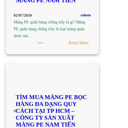
MÀNG PE NAM TIẾN
TY
SẢN
XUẤT
admin
02/07/2026
MÀNG
Màng PE quấn hàng chống trầy là gì? Màng
PE
PE quấn hàng chống trầy là loại màng quấn
NAM
được sản…
TIẾN
:
Read More
TÌM
MUA
MÀNG
PE
QUẤN
HÀNG
CHỐNG
TÌM MUA MÀNG PE BỌC
TRẦY
HÀNG ĐA DẠNG QUY
TẠI
CÁCH TẠI TP HCM –
TP
CÔNG TY SẢN XUẤT
HCM
MÀNG PE NAM TIẾN
–