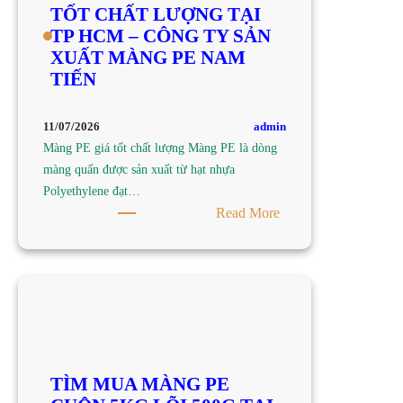
TỐT CHẤT LƯỢNG TẠI
TP
TP HCM – CÔNG TY SẢN
HCM
XUẤT MÀNG PE NAM
–
TIẾN
CÔNG
TY
SẢN
admin
11/07/2026
XUẤT
Màng PE giá tốt chất lượng Màng PE là dòng
MÀNG
màng quấn được sản xuất từ hạt nhựa
PE
Polyethylene đạt…
NAM
:
Read More
TIẾN
TÌM
MUA
MÀNG
PE
GIÁ
TỐT
CHẤT
TÌM MUA MÀNG PE
LƯỢNG