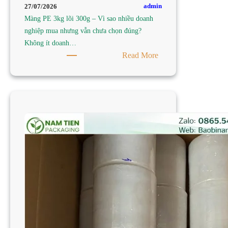
admin
27/07/2026
Màng PE 3kg lõi 300g – Vì sao nhiều doanh
nghiệp mua nhưng vẫn chưa chọn đúng?
Không ít doanh…
:
Read More
TÌM
MUA
MÀNG
PE
3KG
LÕI
300G
TẠI
TP
HCM
–
CÔNG
TY
SẢN