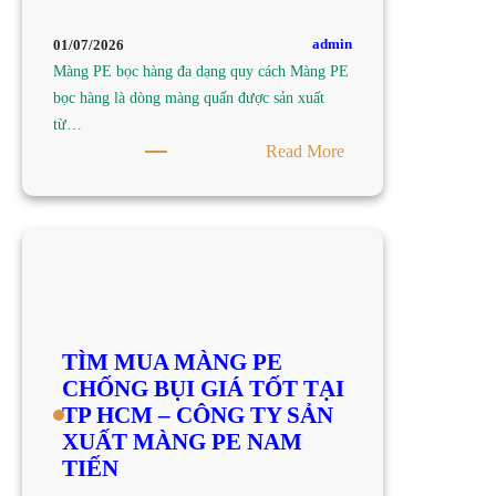
CÔNG
TY
admin
01/07/2026
SẢN
Màng PE bọc hàng đa dạng quy cách Màng PE
XUẤT
bọc hàng là dòng màng quấn được sản xuất
MÀNG
từ…
PE
:
Read More
NAM
TÌM
TIẾN
MUA
MÀNG
PE
BỌC
HÀNG
ĐA
TÌM MUA MÀNG PE
DẠNG
CHỐNG BỤI GIÁ TỐT TẠI
QUY
TP HCM – CÔNG TY SẢN
CÁCH
XUẤT MÀNG PE NAM
TẠI
TIẾN
TP
HCM