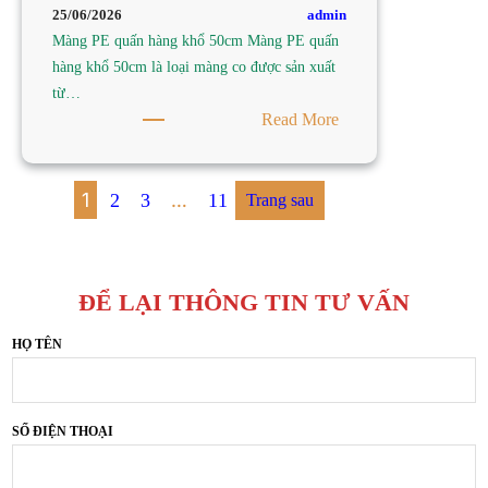
TY
admin
25/06/2026
SẢN
Màng PE quấn hàng khổ 50cm Màng PE quấn
XUẤT
hàng khổ 50cm là loại màng co được sản xuất
MÀNG
từ…
PE
:
Read More
NAM
TÌM
TIẾN
MÀNG
PE
1
…
2
3
11
Trang sau
QUẤN
HÀNG
KHỔ
ĐỂ LẠI THÔNG TIN TƯ VẤN
50CM
TẠI
HỌ TÊN
TP
HCM
–
CÔNG
SỐ ĐIỆN THOẠI
TY
SẢN