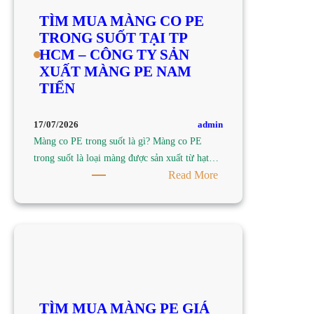
TỐT,
TÌM MUA MÀNG CO PE
CHẤT
TRONG SUỐT TẠI TP
LƯỢNG
HCM – CÔNG TY SẢN
TẠI
XUẤT MÀNG PE NAM
TP
TIẾN
HCM
–
CÔNG
admin
17/07/2026
TY
Màng co PE trong suốt là gì? Màng co PE
SẢN
trong suốt là loại màng được sản xuất từ hạt…
XUẤT
:
Read More
MÀNG
TÌM
PE
MUA
NAM
MÀNG
TIẾN
CO
PE
TRONG
SUỐT
TÌM MUA MÀNG PE GIÁ
TẠI