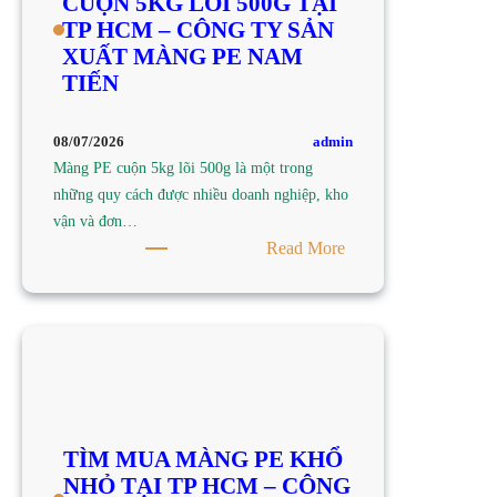
CUỘN 5KG LÕI 500G TẠI
TẠI
TP HCM – CÔNG TY SẢN
TP
XUẤT MÀNG PE NAM
HCM
TIẾN
–
CÔNG
TY
admin
08/07/2026
SẢN
Màng PE cuộn 5kg lõi 500g là một trong
XUẤT
những quy cách được nhiều doanh nghiệp, kho
MÀNG
vận và đơn…
PE
:
Read More
NAM
TÌM
TIẾN
MUA
MÀNG
PE
CUỘN
5KG
LÕI
TÌM MUA MÀNG PE KHỔ
500G
NHỎ TẠI TP HCM – CÔNG
TẠI