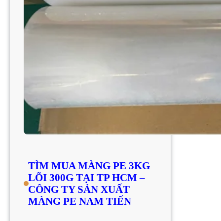
TÌM MUA MÀNG PE 3KG
LÕI 300G TẠI TP HCM –
CÔNG TY SẢN XUẤT
MÀNG PE NAM TIẾN