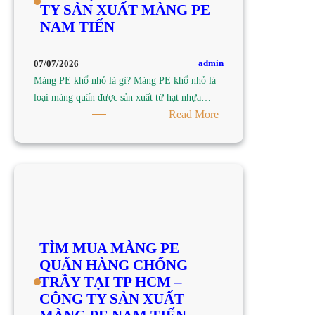
TY SẢN XUẤT MÀNG PE
TP
NAM TIẾN
HCM
–
CÔNG
admin
07/07/2026
TY
Màng PE khổ nhỏ là gì? Màng PE khổ nhỏ là
SẢN
loại màng quấn được sản xuất từ hạt nhựa…
XUẤT
:
Read More
MÀNG
TÌM
PE
MUA
NAM
MÀNG
TIẾN
PE
KHỔ
NHỎ
TẠI
TÌM MUA MÀNG PE
TP
QUẤN HÀNG CHỐNG
HCM
TRẦY TẠI TP HCM –
–
CÔNG TY SẢN XUẤT
CÔNG