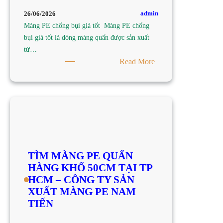
–
admin
26/06/2026
CÔNG
Màng PE chống bụi giá tốt Màng PE chống
TY
bụi giá tốt là dòng màng quấn được sản xuất
SẢN
từ…
XUẤT
:
Read More
MÀNG
TÌM
PE
MUA
NAM
MÀNG
TIẾN
PE
CHỐNG
BỤI
GIÁ
TÌM MÀNG PE QUẤN
TỐT
HÀNG KHỔ 50CM TẠI TP
TẠI
HCM – CÔNG TY SẢN
TP
XUẤT MÀNG PE NAM
HCM
TIẾN
–
CÔNG