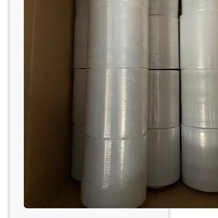
XUẤT
MÀNG
PE
NAM
TIẾN