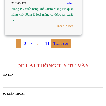
TY
admin
25/06/2026
SẢN
Màng PE quấn hàng khổ 50cm Màng PE quấn
XUẤT
hàng khổ 50cm là loại màng co được sản xuất
MÀNG
từ…
PE
:
Read More
NAM
TÌM
TIẾN
MÀNG
PE
1
…
2
3
11
Trang sau
QUẤN
HÀNG
KHỔ
ĐỂ LẠI THÔNG TIN TƯ VẤN
50CM
TẠI
HỌ TÊN
TP
HCM
–
CÔNG
SỐ ĐIỆN THOẠI
TY
SẢN