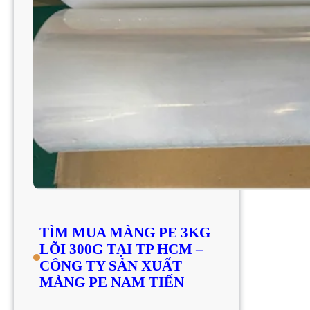
TÌM MUA MÀNG PE 3KG
LÕI 300G TẠI TP HCM –
CÔNG TY SẢN XUẤT
MÀNG PE NAM TIẾN