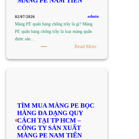
MÀNG PE NAM TIẾN
TY
SẢN
XUẤT
admin
02/07/2026
MÀNG
Màng PE quấn hàng chống trầy là gì? Màng
PE
PE quấn hàng chống trầy là loại màng quấn
NAM
được sản…
TIẾN
:
Read More
TÌM
MUA
MÀNG
PE
QUẤN
HÀNG
CHỐNG
TÌM MUA MÀNG PE BỌC
TRẦY
HÀNG ĐA DẠNG QUY
TẠI
CÁCH TẠI TP HCM –
TP
CÔNG TY SẢN XUẤT
HCM
MÀNG PE NAM TIẾN
–