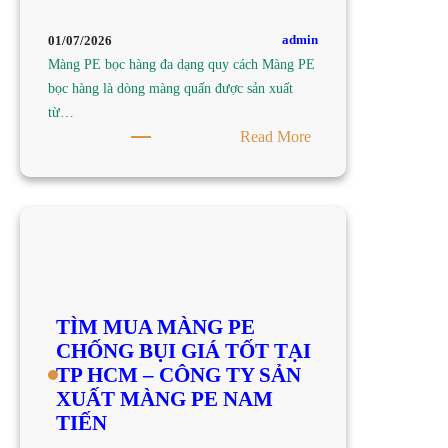
CÔNG
TY
admin
01/07/2026
SẢN
Màng PE bọc hàng đa dạng quy cách Màng PE
XUẤT
bọc hàng là dòng màng quấn được sản xuất
MÀNG
từ…
PE
:
Read More
NAM
TÌM
TIẾN
MUA
MÀNG
PE
BỌC
HÀNG
ĐA
TÌM MUA MÀNG PE
DẠNG
CHỐNG BỤI GIÁ TỐT TẠI
QUY
TP HCM – CÔNG TY SẢN
CÁCH
XUẤT MÀNG PE NAM
TẠI
TIẾN
TP
HCM