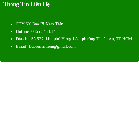
Thông Tin Liên Hệ
CTY SX Bao Bì Nam Tiến
Hotline: 0865 543 014
Địa chỉ: Số 527, khu phố Hưng Lộc, phường Thuận An, TP.HCM
Email: Baobinamtien@gmail.com