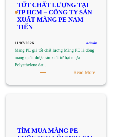
TỐT CHẤT LƯỢNG TẠI
TP
TP HCM – CÔNG TY SẢN
HCM
XUẤT MÀNG PE NAM
–
TIẾN
CÔNG
TY
SẢN
admin
11/07/2026
XUẤT
Màng PE giá tốt chất lượng Màng PE là dòng
MÀNG
màng quấn được sản xuất từ hạt nhựa
PE
Polyethylene đạt…
NAM
:
Read More
TIẾN
TÌM
MUA
MÀNG
PE
GIÁ
TỐT
CHẤT
TÌM MUA MÀNG PE
LƯỢNG