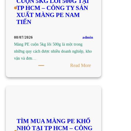
CUỘN 5KG LÕI 500G TẠI
TẠI
TP HCM – CÔNG TY SẢN
TP
XUẤT MÀNG PE NAM
HCM
TIẾN
–
CÔNG
TY
admin
08/07/2026
SẢN
Màng PE cuộn 5kg lõi 500g là một trong
XUẤT
những quy cách được nhiều doanh nghiệp, kho
MÀNG
vận và đơn…
PE
:
Read More
NAM
TÌM
TIẾN
MUA
MÀNG
PE
CUỘN
5KG
LÕI
TÌM MUA MÀNG PE KHỔ
500G
NHỎ TẠI TP HCM – CÔNG
TẠI