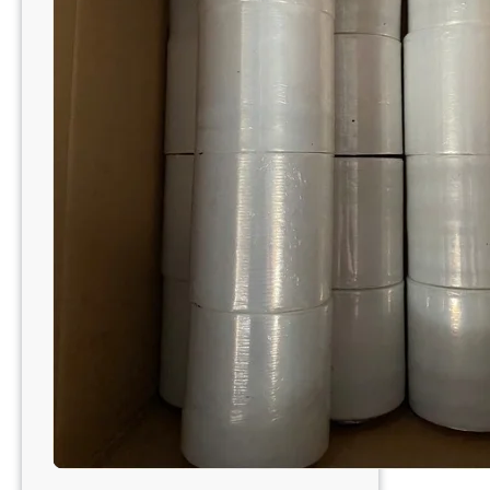
XUẤT
MÀNG
PE
NAM
TIẾN