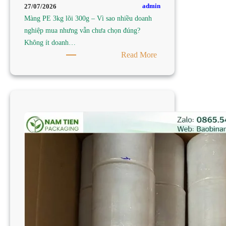
admin
27/07/2026
Màng PE 3kg lõi 300g – Vì sao nhiều doanh
nghiệp mua nhưng vẫn chưa chọn đúng?
Không ít doanh…
:
Read More
TÌM
MUA
MÀNG
PE
3KG
LÕI
300G
TẠI
TP
HCM
–
CÔNG
TY
SẢN