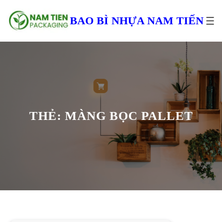
Chuyển
đến
BAO BÌ NHỰA NAM TIẾN
phần
nội
dung
THẺ:
MÀNG BỌC PALLET