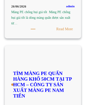
–
admin
26/06/2026
CÔNG
Màng PE chống bụi giá tốt Màng PE chống
TY
bụi giá tốt là dòng màng quấn được sản xuất
SẢN
từ…
XUẤT
:
Read More
MÀNG
TÌM
PE
MUA
NAM
MÀNG
TIẾN
PE
CHỐNG
BỤI
GIÁ
TÌM MÀNG PE QUẤN
TỐT
HÀNG KHỔ 50CM TẠI TP
TẠI
HCM – CÔNG TY SẢN
TP
XUẤT MÀNG PE NAM
HCM
TIẾN
–
CÔNG