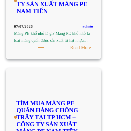
TY SẢN XUẤT MÀNG PE
TP
NAM TIẾN
HCM
–
CÔNG
admin
07/07/2026
TY
Màng PE khổ nhỏ là gì? Màng PE khổ nhỏ là
SẢN
loại màng quấn được sản xuất từ hạt nhựa…
XUẤT
:
Read More
MÀNG
TÌM
PE
MUA
NAM
MÀNG
TIẾN
PE
KHỔ
NHỎ
TẠI
TÌM MUA MÀNG PE
TP
QUẤN HÀNG CHỐNG
HCM
TRẦY TẠI TP HCM –
–
CÔNG TY SẢN XUẤT
CÔNG