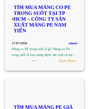
TỐT,
TÌM MUA MÀNG CO PE
CHẤT
TRONG SUỐT TẠI TP
LƯỢNG
HCM – CÔNG TY SẢN
TẠI
XUẤT MÀNG PE NAM
TP
TIẾN
HCM
–
CÔNG
admin
17/07/2026
TY
Màng co PE trong suốt là gì? Màng co PE
SẢN
trong suốt là loại màng được sản xuất từ hạt…
XUẤT
:
Read More
MÀNG
TÌM
PE
MUA
NAM
MÀNG
TIẾN
CO
PE
TRONG
SUỐT
TÌM MUA MÀNG PE GIÁ
TẠI