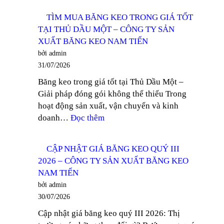
MUA
CÔNG
TÌM MUA BĂNG KEO TRONG GIÁ TỐT
BĂNG
TY
TẠI THỦ DẦU MỘT – CÔNG TY SẢN
KEO
SẢN
XUẤT BĂNG KEO NAM TIẾN
LÕI
XUẤT
bởi admin
GIẤY
BĂNG
31/07/2026
MỎNG
KEO
Băng keo trong giá tốt tại Thủ Dầu Một –
TẠI
NAM
Giải pháp đóng gói không thể thiếu Trong
BÌNH
TIẾN
hoạt động sản xuất, vận chuyển và kinh
DƯƠNG
:
doanh…
Đọc thêm
–
TÌM
CÔNG
MUA
TY
CẬP NHẬT GIÁ BĂNG KEO QUÝ III
BĂNG
SẢN
2026 – CÔNG TY SẢN XUẤT BĂNG KEO
KEO
XUẤT
NAM TIẾN
TRONG
BĂNG
bởi admin
GIÁ
KEO
30/07/2026
TỐT
NAM
Cập nhật giá băng keo quý III 2026: Thị
TẠI
TIẾN