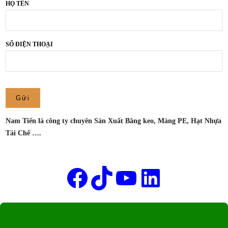
TẠI
HỌ TÊN
TIẾN
THUẬN
AN,
BÌNH
SỐ ĐIỆN THOẠI
DƯƠNG
–
CÔNG
TY
SẢN
XUẤT
Nam Tiến là công ty chuyên Sản Xuất Băng keo, Màng PE, Hạt Nhựa
BĂNG
Tái Chế ….
KEO
NAM
Tên của bạn
TIẾN
Facebook
TikTok
Youtube
LinkedIn