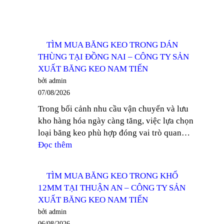
TÌM MUA BĂNG KEO TRONG DÁN
THÙNG TẠI ĐỒNG NAI – CÔNG TY SẢN
XUẤT BĂNG KEO NAM TIẾN
bởi admin
07/08/2026
Trong bối cảnh nhu cầu vận chuyển và lưu
kho hàng hóa ngày càng tăng, việc lựa chọn
loại băng keo phù hợp đóng vai trò quan…
:
Đọc thêm
TÌM
MUA
TÌM MUA BĂNG KEO TRONG KHỔ
BĂNG
12MM TẠI THUẬN AN – CÔNG TY SẢN
KEO
XUẤT BĂNG KEO NAM TIẾN
TRONG
bởi admin
DÁN
06/08/2026