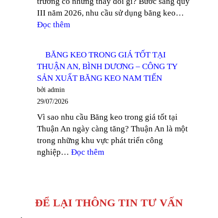
trường có những thay đổi gì? Bước sang quý
THỦ
III năm 2026, nhu cầu sử dụng băng keo…
DẦU
:
Đọc thêm
MỘT
CẬP
–
NHẬT
CÔNG
BĂNG KEO TRONG GIÁ TỐT TẠI
GIÁ
TY
THUẬN AN, BÌNH DƯƠNG – CÔNG TY
BĂNG
SẢN
SẢN XUẤT BĂNG KEO NAM TIẾN
KEO
XUẤT
bởi admin
QUÝ
BĂNG
29/07/2026
III
KEO
Vì sao nhu cầu Băng keo trong giá tốt tại
2026
NAM
Thuận An ngày càng tăng? Thuận An là một
–
TIẾN
trong những khu vực phát triển công
CÔNG
:
nghiệp…
Đọc thêm
TY
BĂNG
SẢN
KEO
XUẤT
TRONG
BĂNG
GIÁ
KEO
ĐỂ LẠI THÔNG TIN TƯ VẤN
TỐT
NAM