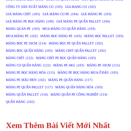
CÔNG TY SẢN XUẤT MÀNG CO
(103)
GIA MANG CO
(102)
GIÁ MÀNG CHÍT
(105)
GIÁ MÀNG CO PE
(104)
GIÁ MÀNG PE
(103)
GIÁ MÀNG PE BỌC HÀNG
(109)
GIÁ MÀNG PE QUẤN PALLET
(104)
MANG QUAN PE
(103)
MUA MÀNG CO QUẤN HÀNG
(103)
MUA MÀNG PE
(102)
MÀNG BỌC HÀNG PE
(103)
MÀNG BỌC PALLET
(103)
MÀNG BỌC PE 50CM
(114)
MÀNG BỌC PE QUẤN PALLET
(102)
MÀNG BỌC QUẤN HÀNG
(103)
MÀNG CHIT QUẤN PALLET
(102)
MÀNG CHÍT
(122)
MÀNG CHÍT PE BỌC QUẤN HÀNG
(103)
MÀNG CO QUẤN HÀNG
(122)
MÀNG PE 4KG
(103)
MÀNG PE 50CM
(115)
MÀNG PE BỌC HÀNG HÓA
(115)
MÀNG PE BỌC HÀNG MUA Ở ĐÂU
(103)
MÀNG PE MÀU ĐEN
(102)
MÀNG PE QUẤN HÀNG
(117)
MÀNG PE QUẤN PALLET
(117)
MÀNG QUẤN HÀNG HÓA
(103)
MÀNG QUẤN PALLET
(116)
MÀNG QUẤN PE CÔNG NGHIỆP
(114)
QUẤN HÀNG
(102)
Xem Thêm Bài Viết Mới Nhất