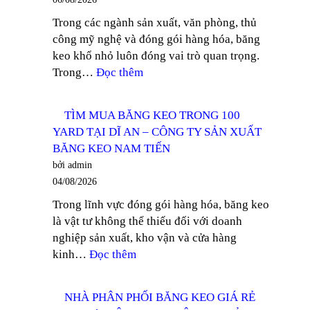
THÙNG
Trong các ngành sản xuất, văn phòng, thủ
TẠI
công mỹ nghệ và đóng gói hàng hóa, băng
ĐỒNG
keo khổ nhỏ luôn đóng vai trò quan trọng.
NAI
:
Trong…
Đọc thêm
–
TÌM
CÔNG
MUA
TY
TÌM MUA BĂNG KEO TRONG 100
BĂNG
SẢN
YARD TẠI DĨ AN – CÔNG TY SẢN XUẤT
KEO
XUẤT
BĂNG KEO NAM TIẾN
TRONG
BĂNG
bởi admin
KHỔ
KEO
04/08/2026
12MM
NAM
Trong lĩnh vực đóng gói hàng hóa, băng keo
TẠI
TIẾN
là vật tư không thể thiếu đối với doanh
THUẬN
nghiệp sản xuất, kho vận và cửa hàng
AN
:
kinh…
Đọc thêm
–
TÌM
CÔNG
MUA
TY
NHÀ PHÂN PHỐI BĂNG KEO GIÁ RẺ
BĂNG
SẢN