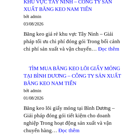
KHU VỰC TÂY NINH – CÔNG TY SẢN
KEO
XUẤT
XUẤT BĂNG KEO NAM TIẾN
TRONG
BĂNG
bởi admin
100
KEO
03/08/2026
YARD
NAM
Băng keo giá rẻ khu vực Tây Ninh – Giải
TẠI
TIẾN
pháp tối ưu chi phí đóng gói Trong bối cảnh
DĨ
:
chi phí sản xuất và vận chuyển…
Đọc thêm
AN
NHÀ
–
PHÂN
CÔNG
TÌM MUA BĂNG KEO LÕI GIẤY MỎNG
PHỐI
TY
TẠI BÌNH DƯƠNG – CÔNG TY SẢN XUẤT
BĂNG
SẢN
BĂNG KEO NAM TIẾN
KEO
XUẤT
bởi admin
GIÁ
BĂNG
01/08/2026
RẺ
KEO
Băng keo lõi giấy mỏng tại Bình Dương –
KHU
NAM
Giải pháp đóng gói tiết kiệm cho doanh
VỰC
TIẾN
nghiệp Trong hoạt động sản xuất và vận
TÂY
:
chuyển hàng…
Đọc thêm
NINH
TÌM
–