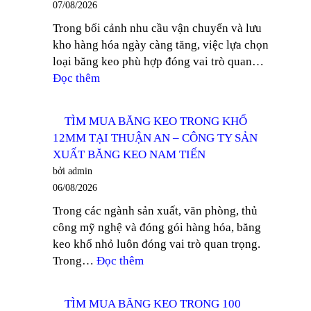
07/08/2026
Trong bối cảnh nhu cầu vận chuyển và lưu
kho hàng hóa ngày càng tăng, việc lựa chọn
loại băng keo phù hợp đóng vai trò quan…
:
Đọc thêm
TÌM
MUA
TÌM MUA BĂNG KEO TRONG KHỔ
BĂNG
12MM TẠI THUẬN AN – CÔNG TY SẢN
KEO
XUẤT BĂNG KEO NAM TIẾN
TRONG
bởi admin
DÁN
06/08/2026
THÙNG
Trong các ngành sản xuất, văn phòng, thủ
TẠI
công mỹ nghệ và đóng gói hàng hóa, băng
ĐỒNG
keo khổ nhỏ luôn đóng vai trò quan trọng.
NAI
:
Trong…
Đọc thêm
–
TÌM
CÔNG
MUA
TY
TÌM MUA BĂNG KEO TRONG 100
BĂNG
SẢN