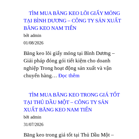
NHÀ
–
PHÂN
CÔNG
TÌM MUA BĂNG KEO LÕI GIẤY MỎNG
PHỐI
TY
TẠI BÌNH DƯƠNG – CÔNG TY SẢN XUẤT
BĂNG
SẢN
BĂNG KEO NAM TIẾN
KEO
XUẤT
bởi admin
GIÁ
BĂNG
01/08/2026
RẺ
KEO
Băng keo lõi giấy mỏng tại Bình Dương –
KHU
NAM
Giải pháp đóng gói tiết kiệm cho doanh
VỰC
TIẾN
nghiệp Trong hoạt động sản xuất và vận
TÂY
:
chuyển hàng…
Đọc thêm
NINH
TÌM
–
MUA
CÔNG
TÌM MUA BĂNG KEO TRONG GIÁ TỐT
BĂNG
TY
TẠI THỦ DẦU MỘT – CÔNG TY SẢN
KEO
SẢN
XUẤT BĂNG KEO NAM TIẾN
LÕI
XUẤT
bởi admin
GIẤY
BĂNG
31/07/2026
MỎNG
KEO
Băng keo trong giá tốt tại Thủ Dầu Một –
TẠI
NAM