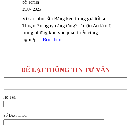
bởi admin
QUÝ
BĂNG
29/07/2026
III
KEO
Vì sao nhu cầu Băng keo trong giá tốt tại
2026
NAM
Thuận An ngày càng tăng? Thuận An là một
–
TIẾN
trong những khu vực phát triển công
CÔNG
:
nghiệp…
Đọc thêm
TY
BĂNG
SẢN
KEO
XUẤT
TRONG
BĂNG
GIÁ
KEO
ĐỂ LẠI THÔNG TIN TƯ VẤN
TỐT
NAM
TẠI
TIẾN
THUẬN
AN,
Họ Tên
BÌNH
DƯƠNG
Số Điện Thoại
–
CÔNG
TY