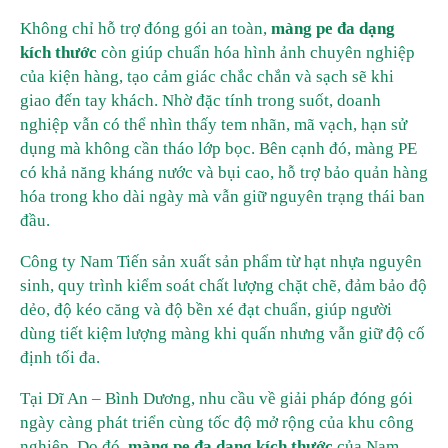
Không chỉ hỗ trợ đóng gói an toàn,
màng pe đa dạng
kích thước
còn giúp chuẩn hóa hình ảnh chuyên nghiệp
của kiện hàng, tạo cảm giác chắc chắn và sạch sẽ khi
giao đến tay khách. Nhờ đặc tính trong suốt, doanh
nghiệp vẫn có thể nhìn thấy tem nhãn, mã vạch, hạn sử
dụng mà không cần tháo lớp bọc. Bên cạnh đó, màng PE
có khả năng kháng nước và bụi cao, hỗ trợ bảo quản hàng
hóa trong kho dài ngày mà vẫn giữ nguyên trạng thái ban
đầu.
Công ty Nam Tiến sản xuất sản phẩm từ hạt nhựa nguyên
sinh, quy trình kiểm soát chất lượng chặt chẽ, đảm bảo độ
dẻo, độ kéo căng và độ bền xé đạt chuẩn, giúp người
dùng tiết kiệm lượng màng khi quấn nhưng vẫn giữ độ cố
định tối đa.
Tại Dĩ An – Bình Dương, nhu cầu về giải pháp đóng gói
ngày càng phát triển cùng tốc độ mở rộng của khu công
nghiệp. Do đó,
màng pe đa dạng kích thước
của Nam