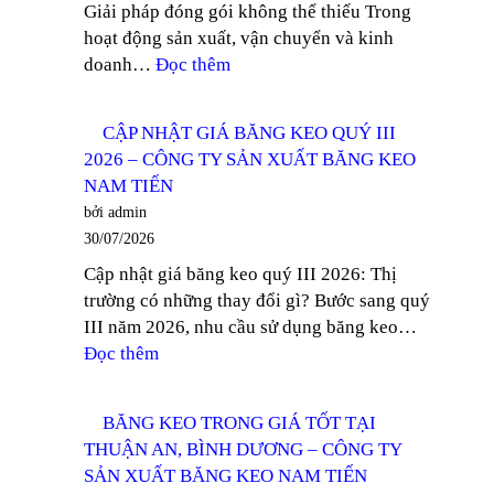
Giải pháp đóng gói không thể thiếu Trong
BÌNH
TIẾN
hoạt động sản xuất, vận chuyển và kinh
DƯƠNG
:
doanh…
Đọc thêm
–
TÌM
CÔNG
MUA
TY
CẬP NHẬT GIÁ BĂNG KEO QUÝ III
BĂNG
SẢN
2026 – CÔNG TY SẢN XUẤT BĂNG KEO
KEO
XUẤT
NAM TIẾN
TRONG
BĂNG
bởi admin
GIÁ
KEO
30/07/2026
TỐT
NAM
Cập nhật giá băng keo quý III 2026: Thị
TẠI
TIẾN
trường có những thay đổi gì? Bước sang quý
THỦ
III năm 2026, nhu cầu sử dụng băng keo…
DẦU
:
Đọc thêm
MỘT
CẬP
–
NHẬT
CÔNG
BĂNG KEO TRONG GIÁ TỐT TẠI
GIÁ
TY
THUẬN AN, BÌNH DƯƠNG – CÔNG TY
BĂNG
SẢN
SẢN XUẤT BĂNG KEO NAM TIẾN
KEO
XUẤT