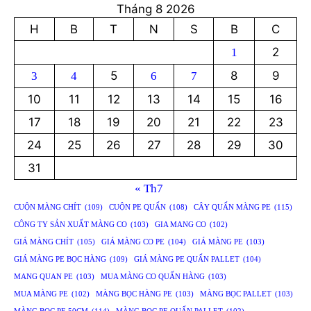
Tháng 8 2026
H
B
T
N
S
B
C
2
1
5
8
9
3
4
6
7
10
11
12
13
14
15
16
17
18
19
20
21
22
23
24
25
26
27
28
29
30
31
« Th7
CUỘN MÀNG CHÍT
(109)
CUỘN PE QUẤN
(108)
CÂY QUẤN MÀNG PE
(115)
CÔNG TY SẢN XUẤT MÀNG CO
(103)
GIA MANG CO
(102)
GIÁ MÀNG CHÍT
(105)
GIÁ MÀNG CO PE
(104)
GIÁ MÀNG PE
(103)
GIÁ MÀNG PE BỌC HÀNG
(109)
GIÁ MÀNG PE QUẤN PALLET
(104)
MANG QUAN PE
(103)
MUA MÀNG CO QUẤN HÀNG
(103)
MUA MÀNG PE
(102)
MÀNG BỌC HÀNG PE
(103)
MÀNG BỌC PALLET
(103)