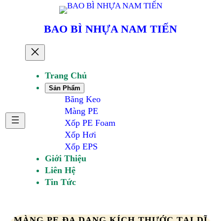
Chuyển
đến
BAO BÌ NHỰA NAM TIẾN
phần
nội
dung
Trang Chủ
Sản Phẩm
Băng Keo
Màng PE
Xốp PE Foam
Xốp Hơi
Xốp EPS
Giới Thiệu
Liên Hệ
Tin Tức
MÀNG PE ĐA DẠNG KÍCH THƯỚC TẠI DĨ