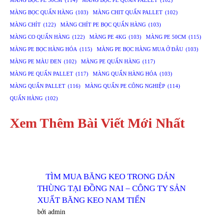
MÀNG BỌC PE 50CM
(114)
MÀNG BỌC PE QUẤN PALLET
(102)
MÀNG BỌC QUẤN HÀNG
(103)
MÀNG CHIT QUẤN PALLET
(102)
MÀNG CHÍT
(122)
MÀNG CHÍT PE BỌC QUẤN HÀNG
(103)
MÀNG CO QUẤN HÀNG
(122)
MÀNG PE 4KG
(103)
MÀNG PE 50CM
(115)
MÀNG PE BỌC HÀNG HÓA
(115)
MÀNG PE BỌC HÀNG MUA Ở ĐÂU
(103)
MÀNG PE MÀU ĐEN
(102)
MÀNG PE QUẤN HÀNG
(117)
MÀNG PE QUẤN PALLET
(117)
MÀNG QUẤN HÀNG HÓA
(103)
MÀNG QUẤN PALLET
(116)
MÀNG QUẤN PE CÔNG NGHIỆP
(114)
QUẤN HÀNG
(102)
Xem Thêm Bài Viết Mới Nhất
TÌM MUA BĂNG KEO TRONG DÁN
THÙNG TẠI ĐỒNG NAI – CÔNG TY SẢN
XUẤT BĂNG KEO NAM TIẾN
bởi admin