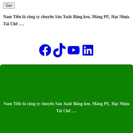
SẢN
XUẤT
Nam Tiến là công ty chuyên Sản Xuất Băng keo, Màng PE, Hạt Nhựa
BĂNG
Tái Chế ….
KEO
NAM
Tên của bạn
TIẾN
Facebook
TikTok
Youtube
LinkedIn
Nam Tiến là công ty chuyên Sản Xuất Băng keo, Màng PE, Hạt Nhựa
Tái Chế ….