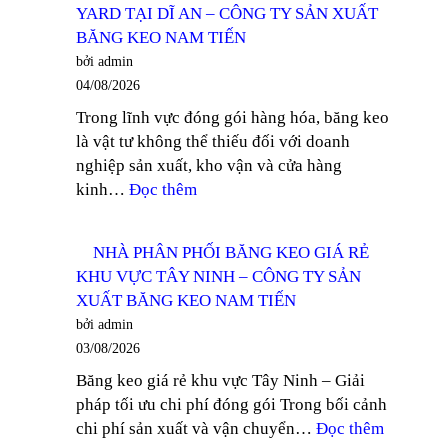
YARD TẠI DĨ AN – CÔNG TY SẢN XUẤT
KEO
XUẤT
BĂNG KEO NAM TIẾN
TRONG
BĂNG
bởi admin
KHỔ
KEO
04/08/2026
12MM
NAM
Trong lĩnh vực đóng gói hàng hóa, băng keo
TẠI
TIẾN
là vật tư không thể thiếu đối với doanh
THUẬN
nghiệp sản xuất, kho vận và cửa hàng
AN
:
kinh…
Đọc thêm
–
TÌM
CÔNG
MUA
TY
NHÀ PHÂN PHỐI BĂNG KEO GIÁ RẺ
BĂNG
SẢN
KHU VỰC TÂY NINH – CÔNG TY SẢN
KEO
XUẤT
XUẤT BĂNG KEO NAM TIẾN
TRONG
BĂNG
bởi admin
100
KEO
03/08/2026
YARD
NAM
Băng keo giá rẻ khu vực Tây Ninh – Giải
TẠI
TIẾN
pháp tối ưu chi phí đóng gói Trong bối cảnh
DĨ
:
chi phí sản xuất và vận chuyển…
Đọc thêm
AN