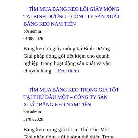
PHÂN
CÔNG
TÌM MUA BĂNG KEO LÕI GIẤY MỎNG
PHỐI
TY
TẠI BÌNH DƯƠNG – CÔNG TY SẢN XUẤT
BĂNG
SẢN
BĂNG KEO NAM TIẾN
KEO
XUẤT
bởi admin
GIÁ
BĂNG
01/08/2026
RẺ
KEO
Băng keo lõi giấy mỏng tại Bình Dương –
KHU
NAM
Giải pháp đóng gói tiết kiệm cho doanh
VỰC
TIẾN
nghiệp Trong hoạt động sản xuất và vận
TÂY
:
chuyển hàng…
Đọc thêm
NINH
TÌM
–
MUA
CÔNG
TÌM MUA BĂNG KEO TRONG GIÁ TỐT
BĂNG
TY
TẠI THỦ DẦU MỘT – CÔNG TY SẢN
KEO
SẢN
XUẤT BĂNG KEO NAM TIẾN
LÕI
XUẤT
bởi admin
GIẤY
BĂNG
31/07/2026
MỎNG
KEO
Băng keo trong giá tốt tại Thủ Dầu Một –
TẠI
NAM
Giải pháp đóng gói không thể thiếu Trong
BÌNH
TIẾN