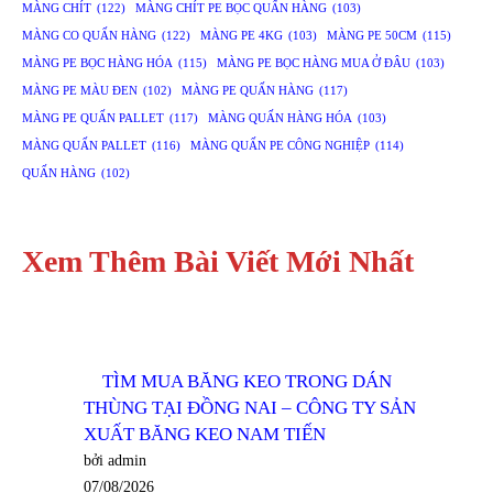
MÀNG CHÍT
(122)
MÀNG CHÍT PE BỌC QUẤN HÀNG
(103)
MÀNG CO QUẤN HÀNG
(122)
MÀNG PE 4KG
(103)
MÀNG PE 50CM
(115)
MÀNG PE BỌC HÀNG HÓA
(115)
MÀNG PE BỌC HÀNG MUA Ở ĐÂU
(103)
MÀNG PE MÀU ĐEN
(102)
MÀNG PE QUẤN HÀNG
(117)
MÀNG PE QUẤN PALLET
(117)
MÀNG QUẤN HÀNG HÓA
(103)
MÀNG QUẤN PALLET
(116)
MÀNG QUẤN PE CÔNG NGHIỆP
(114)
QUẤN HÀNG
(102)
Xem Thêm Bài Viết Mới Nhất
TÌM MUA BĂNG KEO TRONG DÁN
THÙNG TẠI ĐỒNG NAI – CÔNG TY SẢN
XUẤT BĂNG KEO NAM TIẾN
bởi admin
07/08/2026