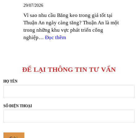
QUÝ
BĂNG
29/07/2026
III
KEO
Vì sao nhu cầu Băng keo trong giá tốt tại
2026
NAM
Thuận An ngày càng tăng? Thuận An là một
–
TIẾN
trong những khu vực phát triển công
CÔNG
:
nghiệp…
Đọc thêm
TY
BĂNG
SẢN
KEO
XUẤT
TRONG
BĂNG
GIÁ
KEO
ĐỂ LẠI THÔNG TIN TƯ VẤN
TỐT
NAM
TẠI
HỌ TÊN
TIẾN
THUẬN
AN,
BÌNH
SỐ ĐIỆN THOẠI
DƯƠNG
–
CÔNG
TY