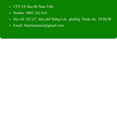
CTY SX Bao Bì Nam Tiến
Hotline: 0865 543 014
Địa chỉ: Số 527, khu phố Hưng Lộc, phường Thuận An, TP.HCM
Email: Baobinamtien@gmail.com