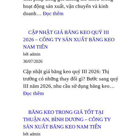
hoạt động sản xuất, vận chuyển và kinh
DƯƠNG
:
doanh…
Đọc thêm
–
TÌM
CÔNG
MUA
TY
CẬP NHẬT GIÁ BĂNG KEO QUÝ III
BĂNG
SẢN
2026 – CÔNG TY SẢN XUẤT BĂNG KEO
KEO
XUẤT
NAM TIẾN
TRONG
BĂNG
bởi admin
GIÁ
KEO
30/07/2026
TỐT
NAM
Cập nhật giá băng keo quý III 2026: Thị
TẠI
TIẾN
trường có những thay đổi gì? Bước sang quý
THỦ
III năm 2026, nhu cầu sử dụng băng keo…
DẦU
:
Đọc thêm
MỘT
CẬP
–
NHẬT
CÔNG
BĂNG KEO TRONG GIÁ TỐT TẠI
GIÁ
TY
THUẬN AN, BÌNH DƯƠNG – CÔNG TY
BĂNG
SẢN
SẢN XUẤT BĂNG KEO NAM TIẾN
KEO
XUẤT
bởi admin