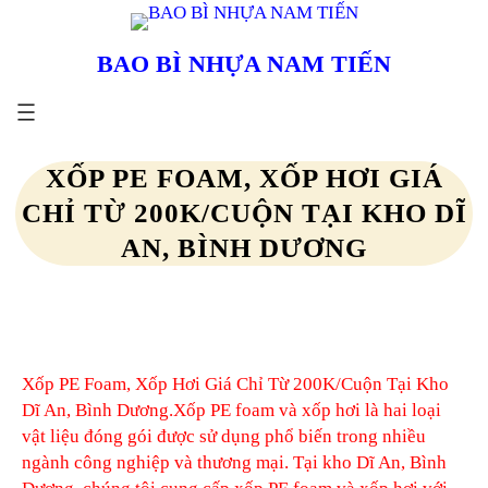
Chuyển
đến
BAO BÌ NHỰA NAM TIẾN
phần
nội
dung
XỐP PE FOAM, XỐP HƠI GIÁ
CHỈ TỪ 200K/CUỘN TẠI KHO DĨ
AN, BÌNH DƯƠNG
Xốp PE Foam, Xốp Hơi Giá Chỉ Từ 200K/Cuộn Tại Kho
Dĩ An, Bình Dương.
Xốp PE foam và xốp hơi là hai loại
vật liệu đóng gói được sử dụng phổ biến trong nhiều
ngành công nghiệp và thương mại. Tại kho Dĩ An, Bình