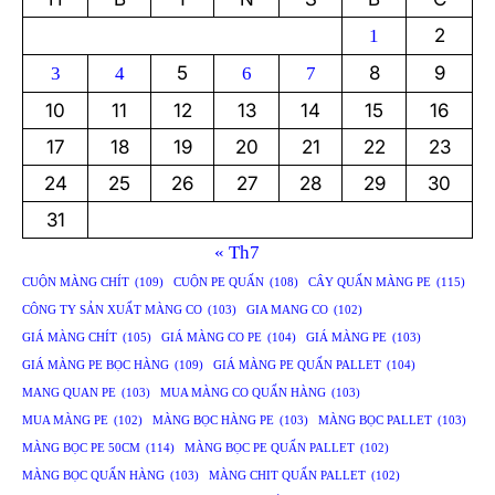
2
1
5
8
9
3
4
6
7
10
11
12
13
14
15
16
17
18
19
20
21
22
23
24
25
26
27
28
29
30
31
« Th7
CUỘN MÀNG CHÍT
(109)
CUỘN PE QUẤN
(108)
CÂY QUẤN MÀNG PE
(115)
CÔNG TY SẢN XUẤT MÀNG CO
(103)
GIA MANG CO
(102)
GIÁ MÀNG CHÍT
(105)
GIÁ MÀNG CO PE
(104)
GIÁ MÀNG PE
(103)
GIÁ MÀNG PE BỌC HÀNG
(109)
GIÁ MÀNG PE QUẤN PALLET
(104)
MANG QUAN PE
(103)
MUA MÀNG CO QUẤN HÀNG
(103)
MUA MÀNG PE
(102)
MÀNG BỌC HÀNG PE
(103)
MÀNG BỌC PALLET
(103)
MÀNG BỌC PE 50CM
(114)
MÀNG BỌC PE QUẤN PALLET
(102)
MÀNG BỌC QUẤN HÀNG
(103)
MÀNG CHIT QUẤN PALLET
(102)