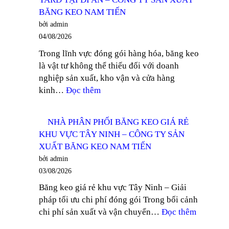
KEO
XUẤT
BĂNG KEO NAM TIẾN
TRONG
BĂNG
bởi admin
KHỔ
KEO
04/08/2026
12MM
NAM
Trong lĩnh vực đóng gói hàng hóa, băng keo
TẠI
TIẾN
là vật tư không thể thiếu đối với doanh
THUẬN
nghiệp sản xuất, kho vận và cửa hàng
AN
:
kinh…
Đọc thêm
–
TÌM
CÔNG
MUA
TY
NHÀ PHÂN PHỐI BĂNG KEO GIÁ RẺ
BĂNG
SẢN
KHU VỰC TÂY NINH – CÔNG TY SẢN
KEO
XUẤT
XUẤT BĂNG KEO NAM TIẾN
TRONG
BĂNG
bởi admin
100
KEO
03/08/2026
YARD
NAM
Băng keo giá rẻ khu vực Tây Ninh – Giải
TẠI
TIẾN
pháp tối ưu chi phí đóng gói Trong bối cảnh
DĨ
:
chi phí sản xuất và vận chuyển…
Đọc thêm
AN
NHÀ
–