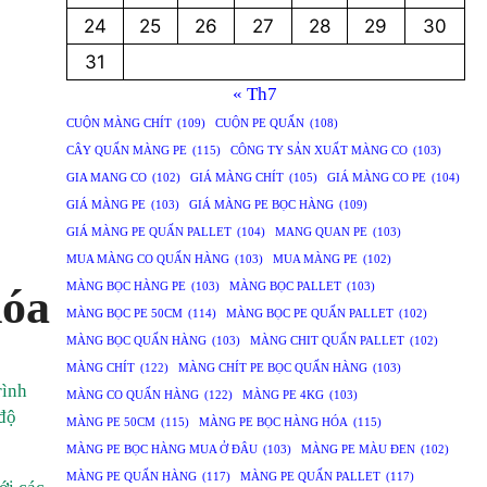
24
25
26
27
28
29
30
31
« Th7
CUỘN MÀNG CHÍT
(109)
CUỘN PE QUẤN
(108)
CÂY QUẤN MÀNG PE
(115)
CÔNG TY SẢN XUẤT MÀNG CO
(103)
GIA MANG CO
(102)
GIÁ MÀNG CHÍT
(105)
GIÁ MÀNG CO PE
(104)
GIÁ MÀNG PE
(103)
GIÁ MÀNG PE BỌC HÀNG
(109)
GIÁ MÀNG PE QUẤN PALLET
(104)
MANG QUAN PE
(103)
MUA MÀNG CO QUẤN HÀNG
(103)
MUA MÀNG PE
(102)
MÀNG BỌC HÀNG PE
(103)
MÀNG BỌC PALLET
(103)
hóa
MÀNG BỌC PE 50CM
(114)
MÀNG BỌC PE QUẤN PALLET
(102)
MÀNG BỌC QUẤN HÀNG
(103)
MÀNG CHIT QUẤN PALLET
(102)
MÀNG CHÍT
(122)
MÀNG CHÍT PE BỌC QUẤN HÀNG
(103)
rình
MÀNG CO QUẤN HÀNG
(122)
MÀNG PE 4KG
(103)
 độ
MÀNG PE 50CM
(115)
MÀNG PE BỌC HÀNG HÓA
(115)
MÀNG PE BỌC HÀNG MUA Ở ĐÂU
(103)
MÀNG PE MÀU ĐEN
(102)
MÀNG PE QUẤN HÀNG
(117)
MÀNG PE QUẤN PALLET
(117)