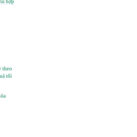
phù hợp
y theo
uả tối
hóa