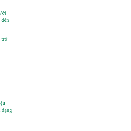
Với
g đến
 trở
iệu
a dạng