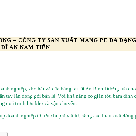
ƯƠNG – CÔNG TY SẢN XUẤT MÀNG PE ĐA DẠN
 DĨ AN NAM TIẾN
oanh nghiệp, kho bãi và cửa hàng tại Dĩ An Bình Dương lựa ch
n tay lẫn đóng gói bán lẻ. Với khả năng co giãn tốt, bám dính 
ng quá trình lưu kho và vận chuyển.
úp doanh nghiệp tối ưu chi phí vật tư, nâng cao hiệu suất đóng 