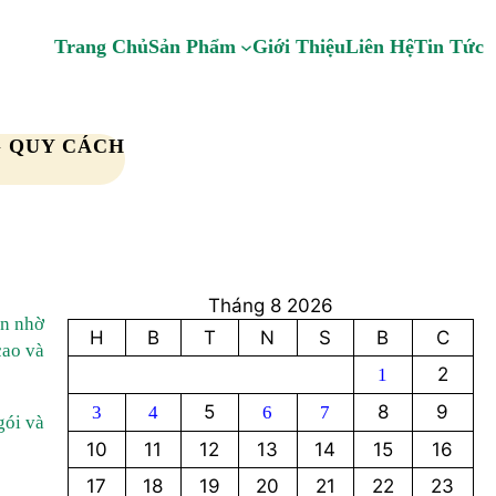
Trang Chủ
Sản Phẩm
Giới Thiệu
Liên Hệ
Tin Tức
G QUY CÁCH
Tháng 8 2026
ọn nhờ
H
B
T
N
S
B
C
cao và
2
1
5
8
9
3
4
6
7
gói và
10
11
12
13
14
15
16
17
18
19
20
21
22
23