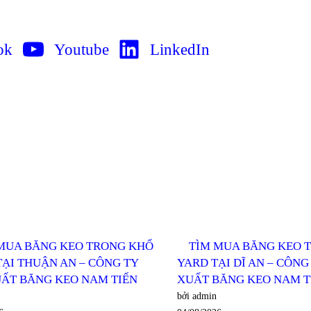
ok
Youtube
LinkedIn
MUA BĂNG KEO TRONG KHỔ
TÌM MUA BĂNG KEO T
ẠI THUẬN AN – CÔNG TY
YARD TẠI DĨ AN – CÔNG
UẤT BĂNG KEO NAM TIẾN
XUẤT BĂNG KEO NAM T
bởi admin