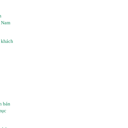
n
, Nam
o khách
h bán
mục