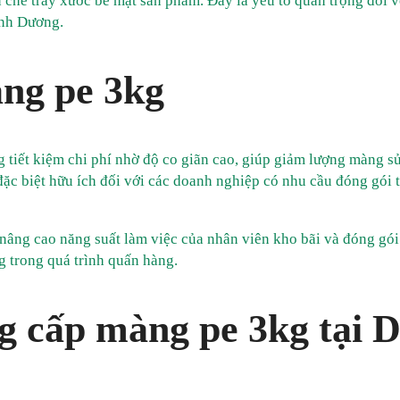
chế trầy xước bề mặt sản phẩm. Đây là yếu tố quan trọng đối v
ình Dương.
àng pe 3kg
g tiết kiệm chi phí nhờ độ co giãn cao, giúp giảm lượng màng s
ặc biệt hữu ích đối với các doanh nghiệp có nhu cầu đóng gói
 nâng cao năng suất làm việc của nhân viên kho bãi và đóng gói
g trong quá trình quấn hàng.
g cấp màng pe 3kg tại D