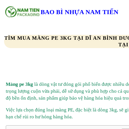
Chuyển
đến
BAO BÌ NHỰA NAM TIẾN
phần
nội
dung
TÌM MUA MÀNG PE 3KG TẠI DĨ AN BÌNH D
TẠI
Màng pe 3kg
là dòng vật tư đóng gói phổ biến được nhiều d
trọng lượng cuộn vừa phải, dễ sử dụng và phù hợp cho cả quấ
độ bền ổn định, sản phẩm giúp bảo vệ hàng hóa hiệu quả tro
Việc lựa chọn đúng loại màng PE, đặc biệt là dòng 3kg, sẽ gi
hạn chế rủi ro hư hỏng hàng hóa.