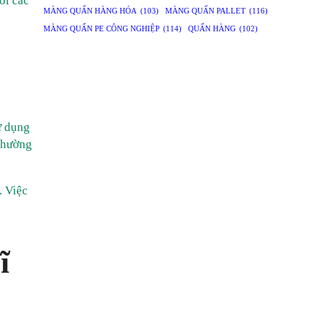
ới các
MÀNG QUẤN HÀNG HÓA
(103)
MÀNG QUẤN PALLET
(116)
MÀNG QUẤN PE CÔNG NGHIỆP
(114)
QUẤN HÀNG
(102)
ử dụng
 thường
. Việc
ĩ