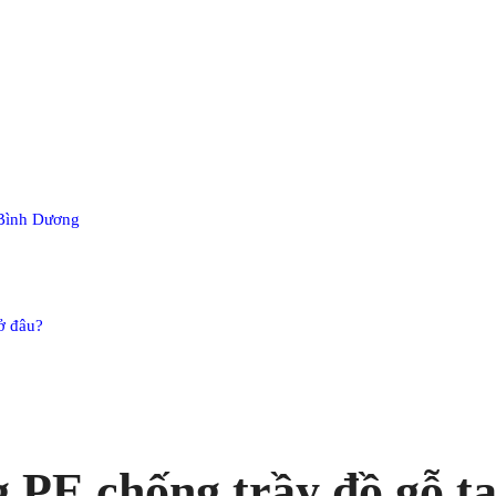
 Bình Dương
ở đâu?
PE chống trầy đồ gỗ tạ