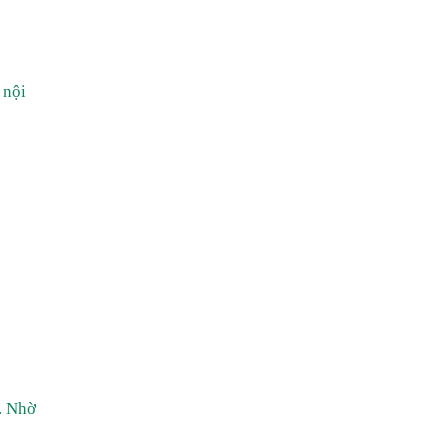
 nội
. Nhờ