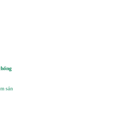
chống
ệm sản