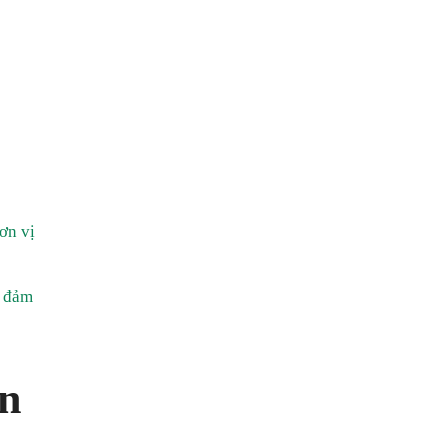
ơn vị
à đảm
ến