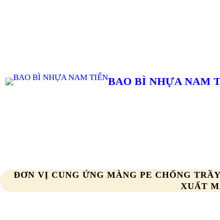
Chuyển
đến
phần
nội
dung
BAO BÌ NHỰA NAM 
ĐƠN VỊ CUNG ỨNG MÀNG PE CHỐNG TRẦY 
XUẤT M