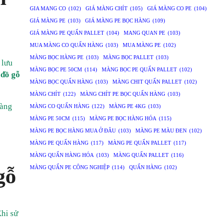
GIA MANG CO
(102)
GIÁ MÀNG CHÍT
(105)
GIÁ MÀNG CO PE
(104)
GIÁ MÀNG PE
(103)
GIÁ MÀNG PE BỌC HÀNG
(109)
GIÁ MÀNG PE QUẤN PALLET
(104)
MANG QUAN PE
(103)
MUA MÀNG CO QUẤN HÀNG
(103)
MUA MÀNG PE
(102)
MÀNG BỌC HÀNG PE
(103)
MÀNG BỌC PALLET
(103)
 lưu
MÀNG BỌC PE 50CM
(114)
MÀNG BỌC PE QUẤN PALLET
(102)
 đồ gỗ
MÀNG BỌC QUẤN HÀNG
(103)
MÀNG CHIT QUẤN PALLET
(102)
MÀNG CHÍT
(122)
MÀNG CHÍT PE BỌC QUẤN HÀNG
(103)
màng
MÀNG CO QUẤN HÀNG
(122)
MÀNG PE 4KG
(103)
MÀNG PE 50CM
(115)
MÀNG PE BỌC HÀNG HÓA
(115)
MÀNG PE BỌC HÀNG MUA Ở ĐÂU
(103)
MÀNG PE MÀU ĐEN
(102)
MÀNG PE QUẤN HÀNG
(117)
MÀNG PE QUẤN PALLET
(117)
MÀNG QUẤN HÀNG HÓA
(103)
MÀNG QUẤN PALLET
(116)
gỗ
MÀNG QUẤN PE CÔNG NGHIỆP
(114)
QUẤN HÀNG
(102)
Khi sử