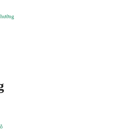
h hưởng
g
gỗ