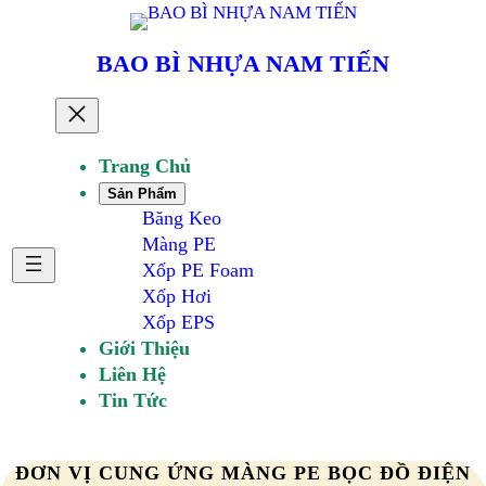
Chuyển
đến
BAO BÌ NHỰA NAM TIẾN
phần
nội
dung
Trang Chủ
Sản Phẩm
Băng Keo
Màng PE
Xốp PE Foam
Xốp Hơi
Xốp EPS
Giới Thiệu
Liên Hệ
Tin Tức
ĐƠN VỊ CUNG ỨNG MÀNG PE BỌC ĐỒ ĐIỆN