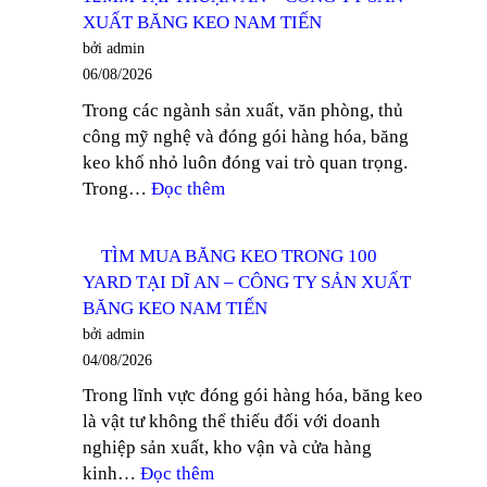
KEO
XUẤT BĂNG KEO NAM TIẾN
TRONG
bởi admin
DÁN
06/08/2026
THÙNG
Trong các ngành sản xuất, văn phòng, thủ
TẠI
công mỹ nghệ và đóng gói hàng hóa, băng
ĐỒNG
keo khổ nhỏ luôn đóng vai trò quan trọng.
NAI
:
Trong…
Đọc thêm
–
TÌM
CÔNG
MUA
TY
TÌM MUA BĂNG KEO TRONG 100
BĂNG
SẢN
YARD TẠI DĨ AN – CÔNG TY SẢN XUẤT
KEO
XUẤT
BĂNG KEO NAM TIẾN
TRONG
BĂNG
bởi admin
KHỔ
KEO
04/08/2026
12MM
NAM
Trong lĩnh vực đóng gói hàng hóa, băng keo
TẠI
TIẾN
là vật tư không thể thiếu đối với doanh
THUẬN
nghiệp sản xuất, kho vận và cửa hàng
AN
:
kinh…
Đọc thêm
–