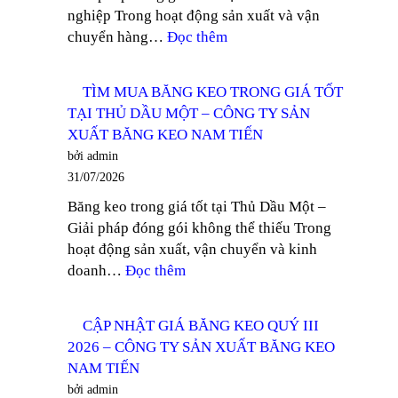
nghiệp Trong hoạt động sản xuất và vận
TÂY
:
chuyển hàng…
Đọc thêm
NINH
TÌM
–
MUA
CÔNG
TÌM MUA BĂNG KEO TRONG GIÁ TỐT
BĂNG
TY
TẠI THỦ DẦU MỘT – CÔNG TY SẢN
KEO
SẢN
XUẤT BĂNG KEO NAM TIẾN
LÕI
XUẤT
bởi admin
GIẤY
BĂNG
31/07/2026
MỎNG
KEO
Băng keo trong giá tốt tại Thủ Dầu Một –
TẠI
NAM
Giải pháp đóng gói không thể thiếu Trong
BÌNH
TIẾN
hoạt động sản xuất, vận chuyển và kinh
DƯƠNG
:
doanh…
Đọc thêm
–
TÌM
CÔNG
MUA
TY
CẬP NHẬT GIÁ BĂNG KEO QUÝ III
BĂNG
SẢN
2026 – CÔNG TY SẢN XUẤT BĂNG KEO
KEO
XUẤT
NAM TIẾN
TRONG
BĂNG
bởi admin
GIÁ