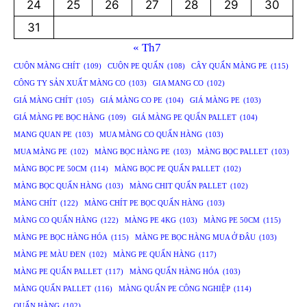
24
25
26
27
28
29
30
31
« Th7
CUỘN MÀNG CHÍT
(109)
CUỘN PE QUẤN
(108)
CÂY QUẤN MÀNG PE
(115)
CÔNG TY SẢN XUẤT MÀNG CO
(103)
GIA MANG CO
(102)
GIÁ MÀNG CHÍT
(105)
GIÁ MÀNG CO PE
(104)
GIÁ MÀNG PE
(103)
GIÁ MÀNG PE BỌC HÀNG
(109)
GIÁ MÀNG PE QUẤN PALLET
(104)
MANG QUAN PE
(103)
MUA MÀNG CO QUẤN HÀNG
(103)
MUA MÀNG PE
(102)
MÀNG BỌC HÀNG PE
(103)
MÀNG BỌC PALLET
(103)
MÀNG BỌC PE 50CM
(114)
MÀNG BỌC PE QUẤN PALLET
(102)
MÀNG BỌC QUẤN HÀNG
(103)
MÀNG CHIT QUẤN PALLET
(102)
MÀNG CHÍT
(122)
MÀNG CHÍT PE BỌC QUẤN HÀNG
(103)
MÀNG CO QUẤN HÀNG
(122)
MÀNG PE 4KG
(103)
MÀNG PE 50CM
(115)
MÀNG PE BỌC HÀNG HÓA
(115)
MÀNG PE BỌC HÀNG MUA Ở ĐÂU
(103)
MÀNG PE MÀU ĐEN
(102)
MÀNG PE QUẤN HÀNG
(117)
MÀNG PE QUẤN PALLET
(117)
MÀNG QUẤN HÀNG HÓA
(103)
MÀNG QUẤN PALLET
(116)
MÀNG QUẤN PE CÔNG NGHIỆP
(114)
QUẤN HÀNG
(102)