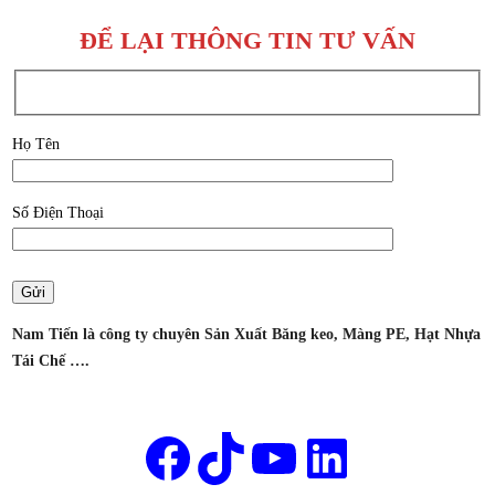
TRONG
BĂNG
GIÁ
KEO
ĐỂ LẠI THÔNG TIN TƯ VẤN
TỐT
NAM
TẠI
TIẾN
THUẬN
AN,
Họ Tên
BÌNH
DƯƠNG
Số Điện Thoại
–
CÔNG
TY
SẢN
XUẤT
Nam Tiến là công ty chuyên Sản Xuất Băng keo, Màng PE, Hạt Nhựa
BĂNG
Tái Chế ….
KEO
NAM
Tên của bạn
TIẾN
Facebook
TikTok
Youtube
LinkedIn