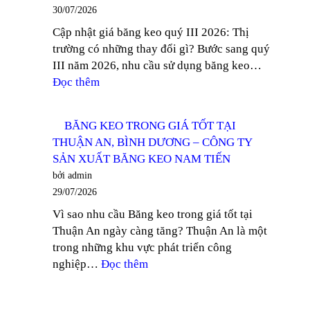
KEO
30/07/2026
TỐT
NAM
Cập nhật giá băng keo quý III 2026: Thị
TẠI
TIẾN
trường có những thay đổi gì? Bước sang quý
THỦ
III năm 2026, nhu cầu sử dụng băng keo…
DẦU
:
Đọc thêm
MỘT
CẬP
–
NHẬT
CÔNG
BĂNG KEO TRONG GIÁ TỐT TẠI
GIÁ
TY
THUẬN AN, BÌNH DƯƠNG – CÔNG TY
BĂNG
SẢN
SẢN XUẤT BĂNG KEO NAM TIẾN
KEO
XUẤT
bởi admin
QUÝ
BĂNG
29/07/2026
III
KEO
Vì sao nhu cầu Băng keo trong giá tốt tại
2026
NAM
Thuận An ngày càng tăng? Thuận An là một
–
TIẾN
trong những khu vực phát triển công
CÔNG
:
nghiệp…
Đọc thêm
TY
BĂNG
SẢN
KEO
XUẤT