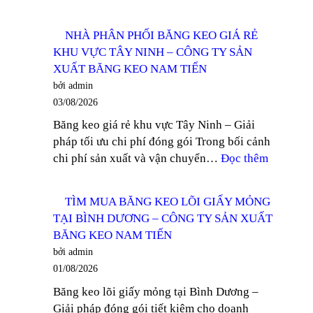
TÌM
CÔNG
MUA
TY
NHÀ PHÂN PHỐI BĂNG KEO GIÁ RẺ
BĂNG
SẢN
KHU VỰC TÂY NINH – CÔNG TY SẢN
KEO
XUẤT
XUẤT BĂNG KEO NAM TIẾN
TRONG
BĂNG
bởi admin
100
KEO
03/08/2026
YARD
NAM
Băng keo giá rẻ khu vực Tây Ninh – Giải
TẠI
TIẾN
pháp tối ưu chi phí đóng gói Trong bối cảnh
DĨ
:
chi phí sản xuất và vận chuyển…
Đọc thêm
AN
NHÀ
–
PHÂN
CÔNG
TÌM MUA BĂNG KEO LÕI GIẤY MỎNG
PHỐI
TY
TẠI BÌNH DƯƠNG – CÔNG TY SẢN XUẤT
BĂNG
SẢN
BĂNG KEO NAM TIẾN
KEO
XUẤT
bởi admin
GIÁ
BĂNG
01/08/2026
RẺ
KEO
Băng keo lõi giấy mỏng tại Bình Dương –
KHU
NAM
Giải pháp đóng gói tiết kiệm cho doanh
VỰC
TIẾN