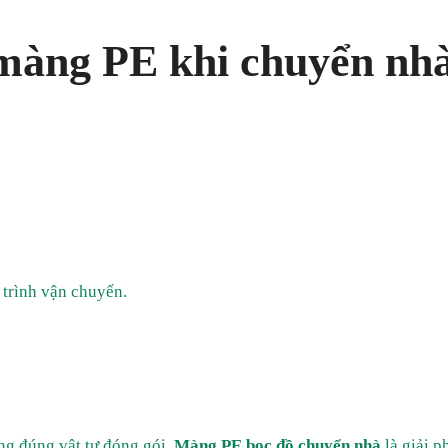
màng PE khi chuyển nh
trình vận chuyển.
ng đúng vật tư đóng gói.
Màng PE bọc đồ chuyển nhà
là giải p