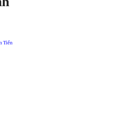
nh
m Tiến