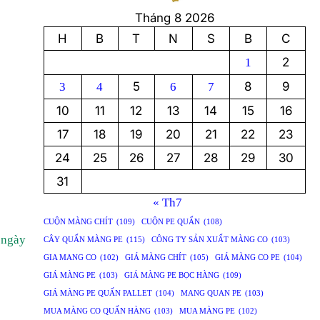
Tháng 8 2026
H
B
T
N
S
B
C
2
1
5
8
9
3
4
6
7
10
11
12
13
14
15
16
17
18
19
20
21
22
23
24
25
26
27
28
29
30
31
« Th7
CUỘN MÀNG CHÍT
(109)
CUỘN PE QUẤN
(108)
ngày
CÂY QUẤN MÀNG PE
(115)
CÔNG TY SẢN XUẤT MÀNG CO
(103)
GIA MANG CO
(102)
GIÁ MÀNG CHÍT
(105)
GIÁ MÀNG CO PE
(104)
GIÁ MÀNG PE
(103)
GIÁ MÀNG PE BỌC HÀNG
(109)
GIÁ MÀNG PE QUẤN PALLET
(104)
MANG QUAN PE
(103)
MUA MÀNG CO QUẤN HÀNG
(103)
MUA MÀNG PE
(102)