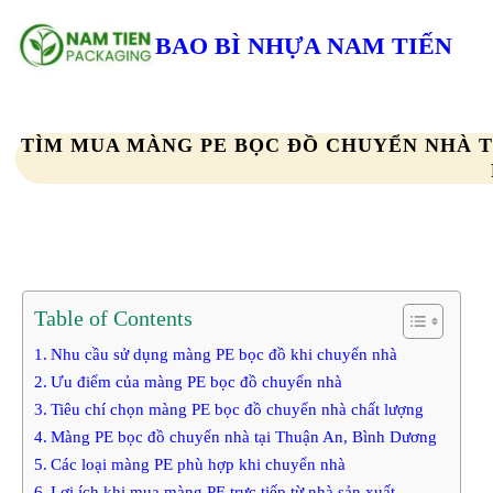
Chuyển
đến
BAO BÌ NHỰA NAM TIẾN
phần
nội
dung
TÌM MUA MÀNG PE BỌC ĐỒ CHUYỂN NHÀ T
Table of Contents
Nhu cầu sử dụng màng PE bọc đồ khi chuyển nhà
Ưu điểm của màng PE bọc đồ chuyển nhà
Tiêu chí chọn màng PE bọc đồ chuyển nhà chất lượng
Màng PE bọc đồ chuyển nhà tại Thuận An, Bình Dương
Các loại màng PE phù hợp khi chuyển nhà
Lợi ích khi mua màng PE trực tiếp từ nhà sản xuất