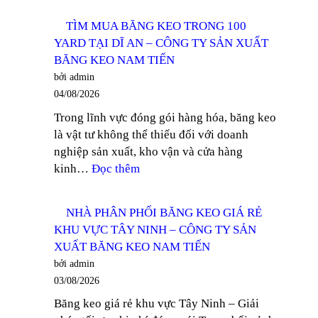
MUA
TY
TÌM MUA BĂNG KEO TRONG 100
BĂNG
SẢN
YARD TẠI DĨ AN – CÔNG TY SẢN XUẤT
KEO
XUẤT
BĂNG KEO NAM TIẾN
TRONG
BĂNG
bởi admin
KHỔ
KEO
04/08/2026
12MM
NAM
Trong lĩnh vực đóng gói hàng hóa, băng keo
TẠI
TIẾN
là vật tư không thể thiếu đối với doanh
THUẬN
nghiệp sản xuất, kho vận và cửa hàng
AN
:
kinh…
Đọc thêm
–
TÌM
CÔNG
MUA
TY
NHÀ PHÂN PHỐI BĂNG KEO GIÁ RẺ
BĂNG
SẢN
KHU VỰC TÂY NINH – CÔNG TY SẢN
KEO
XUẤT
XUẤT BĂNG KEO NAM TIẾN
TRONG
BĂNG
bởi admin
100
KEO
03/08/2026
YARD
NAM
Băng keo giá rẻ khu vực Tây Ninh – Giải
TẠI
TIẾN