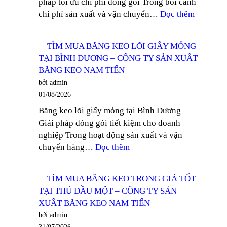
pháp tối ưu chi phí đóng gói Trong bối cảnh
DĨ
:
chi phí sản xuất và vận chuyển…
Đọc thêm
AN
NHÀ
–
PHÂN
CÔNG
TÌM MUA BĂNG KEO LÕI GIẤY MỎNG
PHỐI
TY
TẠI BÌNH DƯƠNG – CÔNG TY SẢN XUẤT
BĂNG
SẢN
BĂNG KEO NAM TIẾN
KEO
XUẤT
bởi admin
GIÁ
BĂNG
01/08/2026
RẺ
KEO
Băng keo lõi giấy mỏng tại Bình Dương –
KHU
NAM
Giải pháp đóng gói tiết kiệm cho doanh
VỰC
TIẾN
nghiệp Trong hoạt động sản xuất và vận
TÂY
:
chuyển hàng…
Đọc thêm
NINH
TÌM
–
MUA
CÔNG
TÌM MUA BĂNG KEO TRONG GIÁ TỐT
BĂNG
TY
TẠI THỦ DẦU MỘT – CÔNG TY SẢN
KEO
SẢN
XUẤT BĂNG KEO NAM TIẾN
LÕI
XUẤT
bởi admin
GIẤY
BĂNG