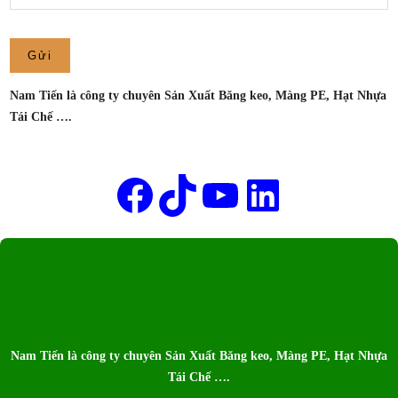
CÔNG
TY
SẢN
XUẤT
Nam Tiến là công ty chuyên Sản Xuất Băng keo, Màng PE, Hạt Nhựa
BĂNG
Tái Chế ….
KEO
NAM
Tên của bạn
TIẾN
Facebook
TikTok
Youtube
LinkedIn
Nam Tiến là công ty chuyên Sản Xuất Băng keo, Màng PE, Hạt Nhựa
Tái Chế ….