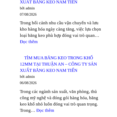
XUẤT BĂNG KEO NAM TIẾN
bởi admin
07/08/2026
Trong bối cảnh nhu cầu vận chuyển và lưu
kho hàng hóa ngày càng tăng, việc lựa chọn
loại băng keo phù hợp đóng vai trò quan…
:
Đọc thêm
TÌM
MUA
TÌM MUA BĂNG KEO TRONG KHỔ
BĂNG
12MM TẠI THUẬN AN – CÔNG TY SẢN
KEO
XUẤT BĂNG KEO NAM TIẾN
TRONG
bởi admin
DÁN
06/08/2026
THÙNG
Trong các ngành sản xuất, văn phòng, thủ
TẠI
công mỹ nghệ và đóng gói hàng hóa, băng
ĐỒNG
keo khổ nhỏ luôn đóng vai trò quan trọng.
NAI
:
Trong…
Đọc thêm
–
TÌM
CÔNG