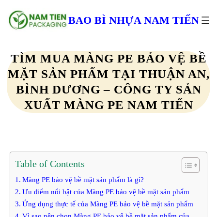
Chuyển
đến
BAO BÌ NHỰA NAM TIẾN
phần
nội
dung
TÌM MUA MÀNG PE BẢO VỆ BỀ
MẶT SẢN PHẨM TẠI THUẬN AN,
BÌNH DƯƠNG – CÔNG TY SẢN
XUẤT MÀNG PE NAM TIẾN
Table of Contents
Màng PE bảo vệ bề mặt sản phẩm là gì?
Ưu điểm nổi bật của Màng PE bảo vệ bề mặt sản phẩm
Ứng dụng thực tế của Màng PE bảo vệ bề mặt sản phẩm
Vì sao nên chọn Màng PE bảo vệ bề mặt sản phẩm của