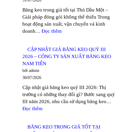
31/07/2026
MỎNG
KEO
Băng keo trong giá tốt tại Thủ Dầu Một –
TẠI
NAM
Giải pháp đóng gói không thể thiếu Trong
BÌNH
TIẾN
hoạt động sản xuất, vận chuyển và kinh
DƯƠNG
:
doanh…
Đọc thêm
–
TÌM
CÔNG
MUA
TY
CẬP NHẬT GIÁ BĂNG KEO QUÝ III
BĂNG
SẢN
2026 – CÔNG TY SẢN XUẤT BĂNG KEO
KEO
XUẤT
NAM TIẾN
TRONG
BĂNG
bởi admin
GIÁ
KEO
30/07/2026
TỐT
NAM
Cập nhật giá băng keo quý III 2026: Thị
TẠI
TIẾN
trường có những thay đổi gì? Bước sang quý
THỦ
III năm 2026, nhu cầu sử dụng băng keo…
DẦU
:
Đọc thêm
MỘT
CẬP
–
NHẬT
CÔNG
BĂNG KEO TRONG GIÁ TỐT TẠI
GIÁ
TY