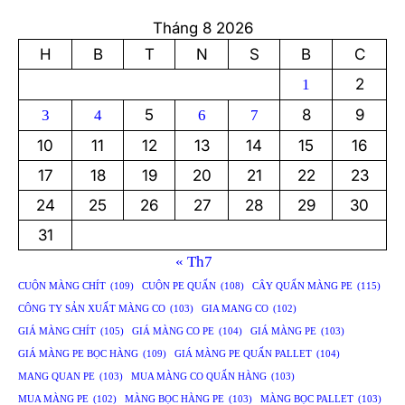
Tháng 8 2026
H
B
T
N
S
B
C
2
1
5
8
9
3
4
6
7
10
11
12
13
14
15
16
17
18
19
20
21
22
23
24
25
26
27
28
29
30
31
« Th7
CUỘN MÀNG CHÍT
(109)
CUỘN PE QUẤN
(108)
CÂY QUẤN MÀNG PE
(115)
CÔNG TY SẢN XUẤT MÀNG CO
(103)
GIA MANG CO
(102)
GIÁ MÀNG CHÍT
(105)
GIÁ MÀNG CO PE
(104)
GIÁ MÀNG PE
(103)
GIÁ MÀNG PE BỌC HÀNG
(109)
GIÁ MÀNG PE QUẤN PALLET
(104)
MANG QUAN PE
(103)
MUA MÀNG CO QUẤN HÀNG
(103)
MUA MÀNG PE
(102)
MÀNG BỌC HÀNG PE
(103)
MÀNG BỌC PALLET
(103)