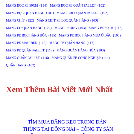
MÀNG BỌC PE 50CM
(114)
MÀNG BỌC PE QUẤN PALLET
(102)
MÀNG BỌC QUẤN HÀNG
(103)
MÀNG CHIT QUẤN PALLET
(102)
MÀNG CHÍT
(122)
MÀNG CHÍT PE BỌC QUẤN HÀNG
(103)
MÀNG CO QUẤN HÀNG
(122)
MÀNG PE 4KG
(103)
MÀNG PE 50CM
(115)
MÀNG PE BỌC HÀNG HÓA
(115)
MÀNG PE BỌC HÀNG MUA Ở ĐÂU
(103)
MÀNG PE MÀU ĐEN
(102)
MÀNG PE QUẤN HÀNG
(117)
MÀNG PE QUẤN PALLET
(117)
MÀNG QUẤN HÀNG HÓA
(103)
MÀNG QUẤN PALLET
(116)
MÀNG QUẤN PE CÔNG NGHIỆP
(114)
QUẤN HÀNG
(102)
Xem Thêm Bài Viết Mới Nhất
TÌM MUA BĂNG KEO TRONG DÁN
THÙNG TẠI ĐỒNG NAI – CÔNG TY SẢN