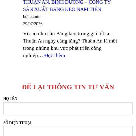
THUẬN AN, BÌNH DƯƠNG – CÔNG TY
BĂNG
SẢN
SẢN XUẤT BĂNG KEO NAM TIẾN
KEO
XUẤT
bởi admin
QUÝ
BĂNG
29/07/2026
III
KEO
Vì sao nhu cầu Băng keo trong giá tốt tại
2026
NAM
Thuận An ngày càng tăng? Thuận An là một
–
TIẾN
trong những khu vực phát triển công
CÔNG
:
nghiệp…
Đọc thêm
TY
BĂNG
SẢN
KEO
XUẤT
TRONG
BĂNG
GIÁ
KEO
ĐỂ LẠI THÔNG TIN TƯ VẤN
TỐT
NAM
TẠI
HỌ TÊN
TIẾN
THUẬN
AN,
BÌNH
SỐ ĐIỆN THOẠI
DƯƠNG
–