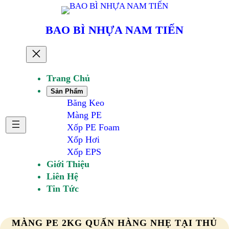
Chuyển
đến
BAO BÌ NHỰA NAM TIẾN
phần
nội
dung
Trang Chủ
Sản Phẩm
Băng Keo
Màng PE
Xốp PE Foam
Xốp Hơi
Xốp EPS
Giới Thiệu
Liên Hệ
Tin Tức
MÀNG PE 2KG QUẤN HÀNG NHẸ TẠI THỦ