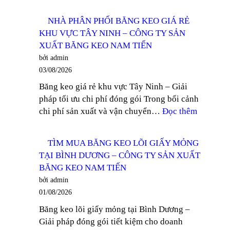
TÌM
CÔNG
MUA
TY
NHÀ PHÂN PHỐI BĂNG KEO GIÁ RẺ
BĂNG
SẢN
KHU VỰC TÂY NINH – CÔNG TY SẢN
KEO
XUẤT
XUẤT BĂNG KEO NAM TIẾN
TRONG
BĂNG
bởi admin
100
KEO
03/08/2026
YARD
NAM
Băng keo giá rẻ khu vực Tây Ninh – Giải
TẠI
TIẾN
pháp tối ưu chi phí đóng gói Trong bối cảnh
DĨ
:
chi phí sản xuất và vận chuyển…
Đọc thêm
AN
NHÀ
–
PHÂN
CÔNG
TÌM MUA BĂNG KEO LÕI GIẤY MỎNG
PHỐI
TY
TẠI BÌNH DƯƠNG – CÔNG TY SẢN XUẤT
BĂNG
SẢN
BĂNG KEO NAM TIẾN
KEO
XUẤT
bởi admin
GIÁ
BĂNG
01/08/2026
RẺ
KEO
Băng keo lõi giấy mỏng tại Bình Dương –
KHU
NAM
Giải pháp đóng gói tiết kiệm cho doanh
VỰC
TIẾN