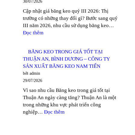
30/07/2026
TỐT
NAM
Cập nhật giá băng keo quý III 2026: Thị
TẠI
TIẾN
trường có những thay đổi gì? Bước sang quý
THỦ
III năm 2026, nhu cầu sử dụng băng keo…
DẦU
:
Đọc thêm
MỘT
CẬP
–
NHẬT
CÔNG
BĂNG KEO TRONG GIÁ TỐT TẠI
GIÁ
TY
THUẬN AN, BÌNH DƯƠNG – CÔNG TY
BĂNG
SẢN
SẢN XUẤT BĂNG KEO NAM TIẾN
KEO
XUẤT
bởi admin
QUÝ
BĂNG
29/07/2026
III
KEO
Vì sao nhu cầu Băng keo trong giá tốt tại
2026
NAM
Thuận An ngày càng tăng? Thuận An là một
–
TIẾN
trong những khu vực phát triển công
CÔNG
:
nghiệp…
Đọc thêm
TY
BĂNG
SẢN
KEO
XUẤT
TRONG
BĂNG