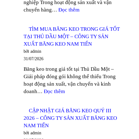
nghiệp Trong hoạt động sản xuất và vận
TÂY
:
chuyển hàng…
Đọc thêm
NINH
TÌM
–
MUA
CÔNG
TÌM MUA BĂNG KEO TRONG GIÁ TỐT
BĂNG
TY
TẠI THỦ DẦU MỘT – CÔNG TY SẢN
KEO
SẢN
XUẤT BĂNG KEO NAM TIẾN
LÕI
XUẤT
bởi admin
GIẤY
BĂNG
31/07/2026
MỎNG
KEO
Băng keo trong giá tốt tại Thủ Dầu Một –
TẠI
NAM
Giải pháp đóng gói không thể thiếu Trong
BÌNH
TIẾN
hoạt động sản xuất, vận chuyển và kinh
DƯƠNG
:
doanh…
Đọc thêm
–
TÌM
CÔNG
MUA
TY
CẬP NHẬT GIÁ BĂNG KEO QUÝ III
BĂNG
SẢN
2026 – CÔNG TY SẢN XUẤT BĂNG KEO
KEO
XUẤT
NAM TIẾN
TRONG
BĂNG
bởi admin
GIÁ
KEO