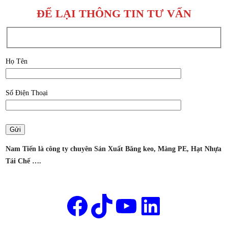
GIÁ
KEO
ĐỂ LẠI THÔNG TIN TƯ VẤN
TỐT
NAM
TẠI
TIẾN
THUẬN
AN,
Họ Tên
BÌNH
DƯƠNG
Số Điện Thoại
–
CÔNG
TY
SẢN
XUẤT
Nam Tiến là công ty chuyên Sản Xuất Băng keo, Màng PE, Hạt Nhựa
BĂNG
Tái Chế ….
KEO
NAM
Tên của bạn
TIẾN
Facebook
TikTok
Youtube
LinkedIn