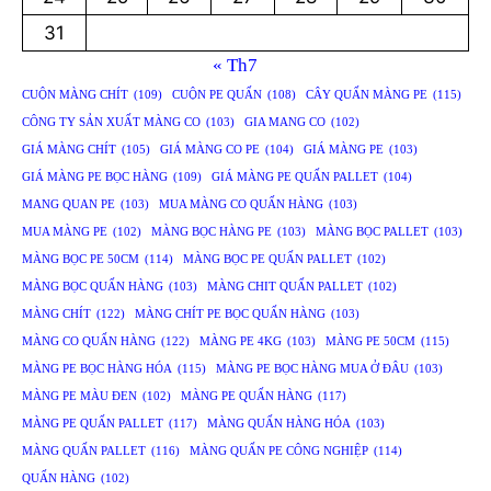
31
« Th7
CUỘN MÀNG CHÍT
(109)
CUỘN PE QUẤN
(108)
CÂY QUẤN MÀNG PE
(115)
CÔNG TY SẢN XUẤT MÀNG CO
(103)
GIA MANG CO
(102)
GIÁ MÀNG CHÍT
(105)
GIÁ MÀNG CO PE
(104)
GIÁ MÀNG PE
(103)
GIÁ MÀNG PE BỌC HÀNG
(109)
GIÁ MÀNG PE QUẤN PALLET
(104)
MANG QUAN PE
(103)
MUA MÀNG CO QUẤN HÀNG
(103)
MUA MÀNG PE
(102)
MÀNG BỌC HÀNG PE
(103)
MÀNG BỌC PALLET
(103)
MÀNG BỌC PE 50CM
(114)
MÀNG BỌC PE QUẤN PALLET
(102)
MÀNG BỌC QUẤN HÀNG
(103)
MÀNG CHIT QUẤN PALLET
(102)
MÀNG CHÍT
(122)
MÀNG CHÍT PE BỌC QUẤN HÀNG
(103)
MÀNG CO QUẤN HÀNG
(122)
MÀNG PE 4KG
(103)
MÀNG PE 50CM
(115)
MÀNG PE BỌC HÀNG HÓA
(115)
MÀNG PE BỌC HÀNG MUA Ở ĐÂU
(103)
MÀNG PE MÀU ĐEN
(102)
MÀNG PE QUẤN HÀNG
(117)
MÀNG PE QUẤN PALLET
(117)
MÀNG QUẤN HÀNG HÓA
(103)
MÀNG QUẤN PALLET
(116)
MÀNG QUẤN PE CÔNG NGHIỆP
(114)
QUẤN HÀNG
(102)