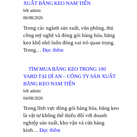
XUẤT BĂNG KEO NAM TIẾN
TRONG
bởi admin
DÁN
06/08/2026
THÙNG
Trong các ngành sản xuất, văn phòng, thủ
TẠI
công mỹ nghệ và đóng gói hàng hóa, băng
ĐỒNG
keo khổ nhỏ luôn đóng vai trò quan trọng.
NAI
:
Trong…
Đọc thêm
–
TÌM
CÔNG
MUA
TY
TÌM MUA BĂNG KEO TRONG 100
BĂNG
SẢN
YARD TẠI DĨ AN – CÔNG TY SẢN XUẤT
KEO
XUẤT
BĂNG KEO NAM TIẾN
TRONG
BĂNG
bởi admin
KHỔ
KEO
04/08/2026
12MM
NAM
Trong lĩnh vực đóng gói hàng hóa, băng keo
TẠI
TIẾN
là vật tư không thể thiếu đối với doanh
THUẬN
nghiệp sản xuất, kho vận và cửa hàng
AN
:
kinh…
Đọc thêm
–