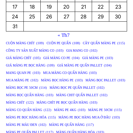
17
18
19
20
21
22
23
24
25
26
27
28
29
30
31
« Th7
CUỘN MÀNG CHÍT
(109)
CUỘN PE QUẤN
(108)
CÂY QUẤN MÀNG PE
(115)
CÔNG TY SẢN XUẤT MÀNG CO
(103)
GIA MANG CO
(102)
GIÁ MÀNG CHÍT
(105)
GIÁ MÀNG CO PE
(104)
GIÁ MÀNG PE
(103)
GIÁ MÀNG PE BỌC HÀNG
(109)
GIÁ MÀNG PE QUẤN PALLET
(104)
MANG QUAN PE
(103)
MUA MÀNG CO QUẤN HÀNG
(103)
MUA MÀNG PE
(102)
MÀNG BỌC HÀNG PE
(103)
MÀNG BỌC PALLET
(103)
MÀNG BỌC PE 50CM
(114)
MÀNG BỌC PE QUẤN PALLET
(102)
MÀNG BỌC QUẤN HÀNG
(103)
MÀNG CHIT QUẤN PALLET
(102)
MÀNG CHÍT
(122)
MÀNG CHÍT PE BỌC QUẤN HÀNG
(103)
MÀNG CO QUẤN HÀNG
(122)
MÀNG PE 4KG
(103)
MÀNG PE 50CM
(115)
MÀNG PE BỌC HÀNG HÓA
(115)
MÀNG PE BỌC HÀNG MUA Ở ĐÂU
(103)
MÀNG PE MÀU ĐEN
(102)
MÀNG PE QUẤN HÀNG
(117)
MÀNG PE QUẤN PALLET
(117)
MÀNG QUẤN HÀNG HÓA
(103)