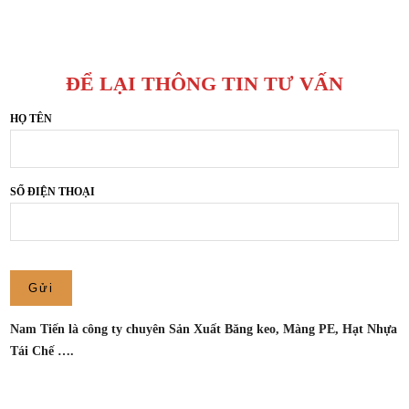
TÌM
–
MUA
CÔNG
BĂNG
TY
KEO
SẢN
ĐỂ LẠI THÔNG TIN TƯ VẤN
GIÁ
XUẤT
RẺ
HỌ TÊN
BĂNG
TẠI
KEO
TP
NAM
HCM
TIẾN
SỐ ĐIỆN THOẠI
–
CÔNG
TY
SẢN
XUẤT
BĂNG
Nam Tiến là công ty chuyên Sản Xuất Băng keo, Màng PE, Hạt Nhựa
KEO
Tái Chế ….
NAM
TIẾN
Tên của bạn