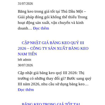
GIẤY
BĂNG
31/07/2026
MỎNG
KEO
Băng keo trong giá tốt tại Thủ Dầu Một –
TẠI
NAM
Giải pháp đóng gói không thể thiếu Trong
BÌNH
TIẾN
hoạt động sản xuất, vận chuyển và kinh
DƯƠNG
:
doanh…
Đọc thêm
–
TÌM
CÔNG
MUA
TY
CẬP NHẬT GIÁ BĂNG KEO QUÝ III
BĂNG
SẢN
2026 – CÔNG TY SẢN XUẤT BĂNG KEO
KEO
XUẤT
NAM TIẾN
TRONG
BĂNG
bởi admin
GIÁ
KEO
30/07/2026
TỐT
NAM
Cập nhật giá băng keo quý III 2026: Thị
TẠI
TIẾN
trường có những thay đổi gì? Bước sang quý
THỦ
III năm 2026, nhu cầu sử dụng băng keo…
DẦU
:
Đọc thêm
MỘT
CẬP
–
NHẬT
CÔNG
BĂNG KEO TRONG GIÁ TỐT TẠI