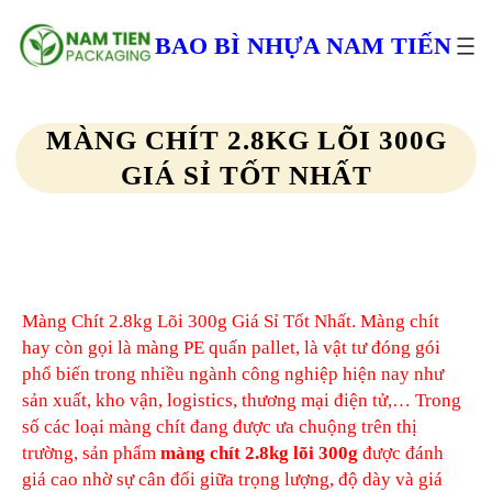
Chuyển
đến
BAO BÌ NHỰA NAM TIẾN
phần
nội
dung
MÀNG CHÍT 2.8KG LÕI 300G
GIÁ SỈ TỐT NHẤT
Màng Chít 2.8kg Lõi 300g Giá Sỉ Tốt Nhất. Màng chít
hay còn gọi là màng PE quấn pallet, là vật tư đóng gói
phổ biến trong nhiều ngành công nghiệp hiện nay như
sản xuất, kho vận, logistics, thương mại điện tử,… Trong
số các loại màng chít đang được ưa chuộng trên thị
trường, sản phẩm
màng chít 2.8kg lõi 300g
được đánh
giá cao nhờ sự cân đối giữa trọng lượng, độ dày và giá