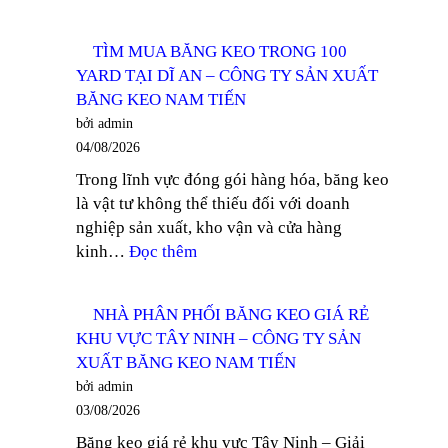
TÌM
MUA
TÌM MUA BĂNG KEO TRONG 100
BĂNG
YARD TẠI DĨ AN – CÔNG TY SẢN XUẤT
KEO
BĂNG KEO NAM TIẾN
TRONG
bởi admin
KHỔ
04/08/2026
12MM
Trong lĩnh vực đóng gói hàng hóa, băng keo
TẠI
là vật tư không thể thiếu đối với doanh
THUẬN
nghiệp sản xuất, kho vận và cửa hàng
AN
:
kinh…
Đọc thêm
–
TÌM
CÔNG
MUA
TY
NHÀ PHÂN PHỐI BĂNG KEO GIÁ RẺ
BĂNG
SẢN
KHU VỰC TÂY NINH – CÔNG TY SẢN
KEO
XUẤT
XUẤT BĂNG KEO NAM TIẾN
TRONG
BĂNG
bởi admin
100
KEO
03/08/2026
YARD
NAM
Băng keo giá rẻ khu vực Tây Ninh – Giải
TẠI
TIẾN