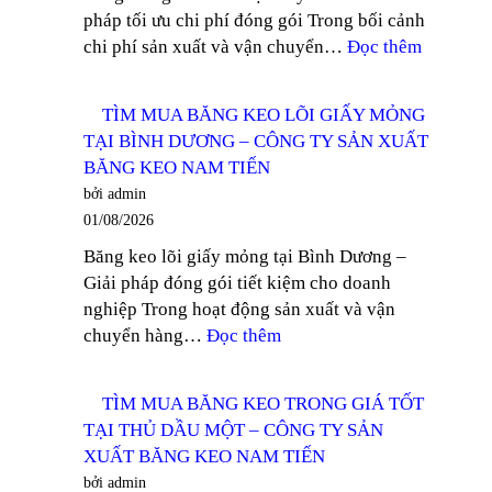
pháp tối ưu chi phí đóng gói Trong bối cảnh
DĨ
:
chi phí sản xuất và vận chuyển…
Đọc thêm
AN
NHÀ
–
PHÂN
CÔNG
TÌM MUA BĂNG KEO LÕI GIẤY MỎNG
PHỐI
TY
TẠI BÌNH DƯƠNG – CÔNG TY SẢN XUẤT
BĂNG
SẢN
BĂNG KEO NAM TIẾN
KEO
XUẤT
bởi admin
GIÁ
BĂNG
01/08/2026
RẺ
KEO
Băng keo lõi giấy mỏng tại Bình Dương –
KHU
NAM
Giải pháp đóng gói tiết kiệm cho doanh
VỰC
TIẾN
nghiệp Trong hoạt động sản xuất và vận
TÂY
:
chuyển hàng…
Đọc thêm
NINH
TÌM
–
MUA
CÔNG
TÌM MUA BĂNG KEO TRONG GIÁ TỐT
BĂNG
TY
TẠI THỦ DẦU MỘT – CÔNG TY SẢN
KEO
SẢN
XUẤT BĂNG KEO NAM TIẾN
LÕI
XUẤT
bởi admin