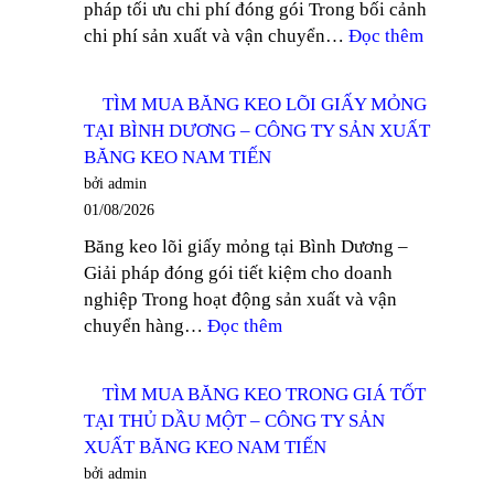
pháp tối ưu chi phí đóng gói Trong bối cảnh
DĨ
:
chi phí sản xuất và vận chuyển…
Đọc thêm
AN
NHÀ
–
PHÂN
CÔNG
TÌM MUA BĂNG KEO LÕI GIẤY MỎNG
PHỐI
TY
TẠI BÌNH DƯƠNG – CÔNG TY SẢN XUẤT
BĂNG
SẢN
BĂNG KEO NAM TIẾN
KEO
XUẤT
bởi admin
GIÁ
BĂNG
01/08/2026
RẺ
KEO
Băng keo lõi giấy mỏng tại Bình Dương –
KHU
NAM
Giải pháp đóng gói tiết kiệm cho doanh
VỰC
TIẾN
nghiệp Trong hoạt động sản xuất và vận
TÂY
:
chuyển hàng…
Đọc thêm
NINH
TÌM
–
MUA
CÔNG
TÌM MUA BĂNG KEO TRONG GIÁ TỐT
BĂNG
TY
TẠI THỦ DẦU MỘT – CÔNG TY SẢN
KEO
SẢN
XUẤT BĂNG KEO NAM TIẾN
LÕI
XUẤT
bởi admin
GIẤY
BĂNG