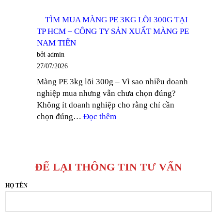
TÌM
–
MUA
CÔNG
TÌM MUA MÀNG PE 3KG LÕI 300G TẠI
BĂNG
TY
TP HCM – CÔNG TY SẢN XUẤT MÀNG PE
KEO
SẢN
NAM TIẾN
GIÁ
XUẤT
bởi admin
RẺ
BĂNG
27/07/2026
TẠI
KEO
Màng PE 3kg lõi 300g – Vì sao nhiều doanh
TP
NAM
nghiệp mua nhưng vẫn chưa chọn đúng?
HCM
TIẾN
Không ít doanh nghiệp cho rằng chỉ cần
–
:
chọn đúng…
Đọc thêm
CÔNG
TÌM
TY
MUA
SẢN
MÀNG
XUẤT
PE
BĂNG
ĐỂ LẠI THÔNG TIN TƯ VẤN
3KG
KEO
LÕI
HỌ TÊN
NAM
300G
TIẾN
TẠI