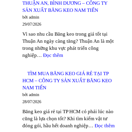
THUẬN AN, BÌNH DƯƠNG – CÔNG TY
BĂNG
SẢN
SẢN XUẤT BĂNG KEO NAM TIẾN
KEO
XUẤT
bởi admin
QUÝ
BĂNG
29/07/2026
III
KEO
Vì sao nhu cầu Băng keo trong giá tốt tại
2026
NAM
Thuận An ngày càng tăng? Thuận An là một
–
TIẾN
trong những khu vực phát triển công
CÔNG
:
nghiệp…
Đọc thêm
TY
BĂNG
SẢN
KEO
XUẤT
TÌM MUA BĂNG KEO GIÁ RẺ TẠI TP
TRONG
BĂNG
HCM – CÔNG TY SẢN XUẤT BĂNG KEO
GIÁ
KEO
NAM TIẾN
TỐT
NAM
bởi admin
TẠI
TIẾN
28/07/2026
THUẬN
Băng keo giá rẻ tại TP HCM có phải lúc nào
AN,
cũng là lựa chọn tốt? Khi tìm kiếm vật tư
BÌNH
:
đóng gói, hầu hết doanh nghiệp…
Đọc thêm
DƯƠNG