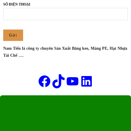
TP
SỐ ĐIỆN THOẠI
HCM
–
CÔNG
TY
SẢN
XUẤT
Nam Tiến là công ty chuyên Sản Xuất Băng keo, Màng PE, Hạt Nhựa
MÀNG
Tái Chế ….
PE
NAM
Tên của bạn
TIẾN
Facebook
TikTok
Youtube
LinkedIn