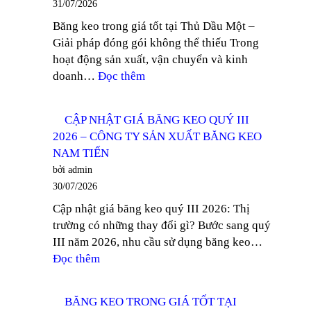
31/07/2026
MỎNG
KEO
Băng keo trong giá tốt tại Thủ Dầu Một –
TẠI
NAM
Giải pháp đóng gói không thể thiếu Trong
BÌNH
TIẾN
hoạt động sản xuất, vận chuyển và kinh
DƯƠNG
:
doanh…
Đọc thêm
–
TÌM
CÔNG
MUA
TY
CẬP NHẬT GIÁ BĂNG KEO QUÝ III
BĂNG
SẢN
2026 – CÔNG TY SẢN XUẤT BĂNG KEO
KEO
XUẤT
NAM TIẾN
TRONG
BĂNG
bởi admin
GIÁ
KEO
30/07/2026
TỐT
NAM
Cập nhật giá băng keo quý III 2026: Thị
TẠI
TIẾN
trường có những thay đổi gì? Bước sang quý
THỦ
III năm 2026, nhu cầu sử dụng băng keo…
DẦU
:
Đọc thêm
MỘT
CẬP
–
NHẬT
CÔNG
BĂNG KEO TRONG GIÁ TỐT TẠI
GIÁ
TY