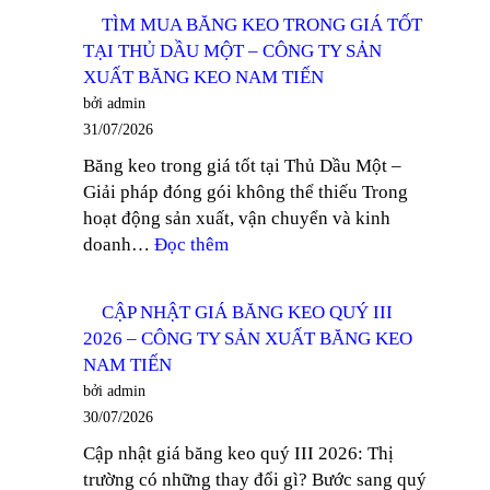
MUA
CÔNG
TÌM MUA BĂNG KEO TRONG GIÁ TỐT
BĂNG
TY
TẠI THỦ DẦU MỘT – CÔNG TY SẢN
KEO
SẢN
XUẤT BĂNG KEO NAM TIẾN
LÕI
XUẤT
bởi admin
GIẤY
BĂNG
31/07/2026
MỎNG
KEO
Băng keo trong giá tốt tại Thủ Dầu Một –
TẠI
NAM
Giải pháp đóng gói không thể thiếu Trong
BÌNH
TIẾN
hoạt động sản xuất, vận chuyển và kinh
DƯƠNG
:
doanh…
Đọc thêm
–
TÌM
CÔNG
MUA
TY
CẬP NHẬT GIÁ BĂNG KEO QUÝ III
BĂNG
SẢN
2026 – CÔNG TY SẢN XUẤT BĂNG KEO
KEO
XUẤT
NAM TIẾN
TRONG
BĂNG
bởi admin
GIÁ
KEO
30/07/2026
TỐT
NAM
Cập nhật giá băng keo quý III 2026: Thị
TẠI
TIẾN
trường có những thay đổi gì? Bước sang quý
THỦ