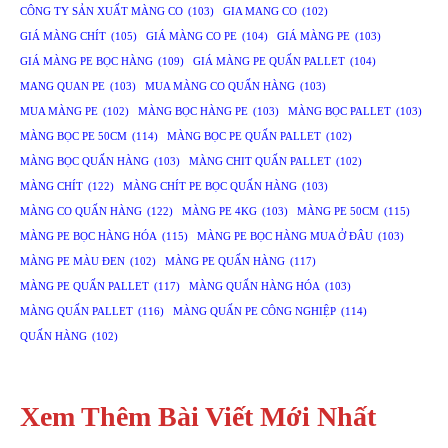
CÔNG TY SẢN XUẤT MÀNG CO
(103)
GIA MANG CO
(102)
GIÁ MÀNG CHÍT
(105)
GIÁ MÀNG CO PE
(104)
GIÁ MÀNG PE
(103)
GIÁ MÀNG PE BỌC HÀNG
(109)
GIÁ MÀNG PE QUẤN PALLET
(104)
MANG QUAN PE
(103)
MUA MÀNG CO QUẤN HÀNG
(103)
MUA MÀNG PE
(102)
MÀNG BỌC HÀNG PE
(103)
MÀNG BỌC PALLET
(103)
MÀNG BỌC PE 50CM
(114)
MÀNG BỌC PE QUẤN PALLET
(102)
MÀNG BỌC QUẤN HÀNG
(103)
MÀNG CHIT QUẤN PALLET
(102)
MÀNG CHÍT
(122)
MÀNG CHÍT PE BỌC QUẤN HÀNG
(103)
MÀNG CO QUẤN HÀNG
(122)
MÀNG PE 4KG
(103)
MÀNG PE 50CM
(115)
MÀNG PE BỌC HÀNG HÓA
(115)
MÀNG PE BỌC HÀNG MUA Ở ĐÂU
(103)
MÀNG PE MÀU ĐEN
(102)
MÀNG PE QUẤN HÀNG
(117)
MÀNG PE QUẤN PALLET
(117)
MÀNG QUẤN HÀNG HÓA
(103)
MÀNG QUẤN PALLET
(116)
MÀNG QUẤN PE CÔNG NGHIỆP
(114)
QUẤN HÀNG
(102)
Xem Thêm Bài Viết Mới Nhất