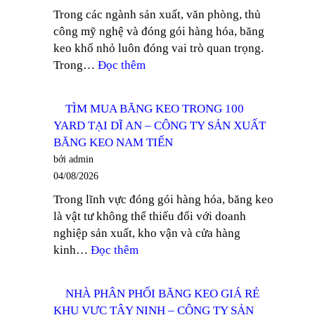
Trong các ngành sản xuất, văn phòng, thủ
TẠI
công mỹ nghệ và đóng gói hàng hóa, băng
ĐỒNG
keo khổ nhỏ luôn đóng vai trò quan trọng.
NAI
:
Trong…
Đọc thêm
–
TÌM
CÔNG
MUA
TY
TÌM MUA BĂNG KEO TRONG 100
BĂNG
SẢN
YARD TẠI DĨ AN – CÔNG TY SẢN XUẤT
KEO
XUẤT
BĂNG KEO NAM TIẾN
TRONG
BĂNG
bởi admin
KHỔ
KEO
04/08/2026
12MM
NAM
Trong lĩnh vực đóng gói hàng hóa, băng keo
TẠI
TIẾN
là vật tư không thể thiếu đối với doanh
THUẬN
nghiệp sản xuất, kho vận và cửa hàng
AN
:
kinh…
Đọc thêm
–
TÌM
CÔNG
MUA
TY
NHÀ PHÂN PHỐI BĂNG KEO GIÁ RẺ
BĂNG
SẢN
KHU VỰC TÂY NINH – CÔNG TY SẢN