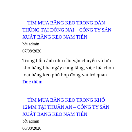
TÌM MUA BĂNG KEO TRONG DÁN
THÙNG TẠI ĐỒNG NAI – CÔNG TY SẢN
XUẤT BĂNG KEO NAM TIẾN
bởi admin
07/08/2026
Trong bối cảnh nhu cầu vận chuyển và lưu
kho hàng hóa ngày càng tăng, việc lựa chọn
loại băng keo phù hợp đóng vai trò quan…
:
Đọc thêm
TÌM
MUA
TÌM MUA BĂNG KEO TRONG KHỔ
BĂNG
12MM TẠI THUẬN AN – CÔNG TY SẢN
KEO
XUẤT BĂNG KEO NAM TIẾN
TRONG
bởi admin
DÁN
06/08/2026
THÙNG