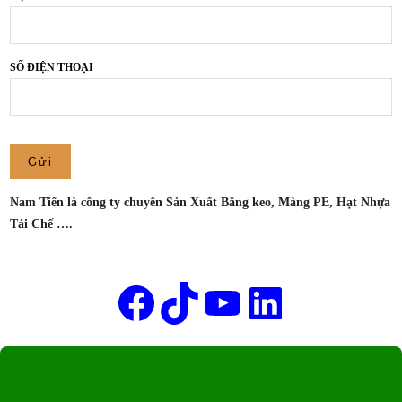
THUẬN
AN,
BÌNH
SỐ ĐIỆN THOẠI
DƯƠNG
–
CÔNG
TY
SẢN
XUẤT
Nam Tiến là công ty chuyên Sản Xuất Băng keo, Màng PE, Hạt Nhựa
BĂNG
Tái Chế ….
KEO
NAM
Tên của bạn
TIẾN
Facebook
TikTok
Youtube
LinkedIn