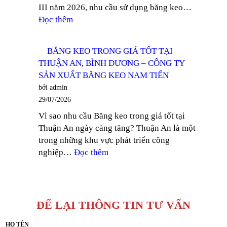
III năm 2026, nhu cầu sử dụng băng keo…
DẦU
:
Đọc thêm
MỘT
CẬP
–
NHẬT
CÔNG
BĂNG KEO TRONG GIÁ TỐT TẠI
GIÁ
TY
THUẬN AN, BÌNH DƯƠNG – CÔNG TY
BĂNG
SẢN
SẢN XUẤT BĂNG KEO NAM TIẾN
KEO
XUẤT
bởi admin
QUÝ
BĂNG
29/07/2026
III
KEO
Vì sao nhu cầu Băng keo trong giá tốt tại
2026
NAM
Thuận An ngày càng tăng? Thuận An là một
–
TIẾN
trong những khu vực phát triển công
CÔNG
:
nghiệp…
Đọc thêm
TY
BĂNG
SẢN
KEO
XUẤT
TRONG
BĂNG
GIÁ
KEO
ĐỂ LẠI THÔNG TIN TƯ VẤN
TỐT
NAM
TẠI
HỌ TÊN
TIẾN