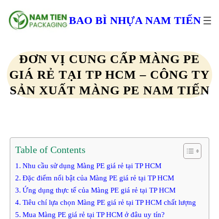
Chuyển
đến
BAO BÌ NHỰA NAM TIẾN
phần
nội
dung
ĐƠN VỊ CUNG CẤP MÀNG PE
GIÁ RẺ TẠI TP HCM – CÔNG TY
SẢN XUẤT MÀNG PE NAM TIẾN
Table of Contents
Nhu cầu sử dụng Màng PE giá rẻ tại TP HCM
Đặc điểm nổi bật của Màng PE giá rẻ tại TP HCM
Ứng dụng thực tế của Màng PE giá rẻ tại TP HCM
Tiêu chí lựa chọn Màng PE giá rẻ tại TP HCM chất lượng
Mua Màng PE giá rẻ tại TP HCM ở đâu uy tín?