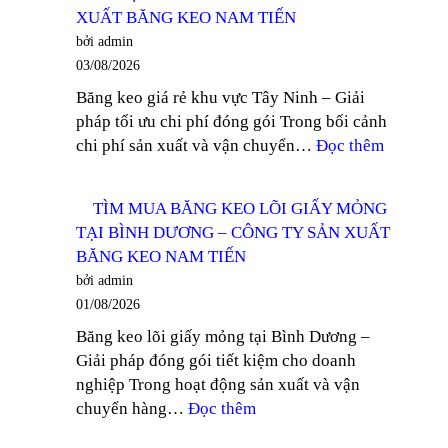
KEO
XUẤT
XUẤT BĂNG KEO NAM TIẾN
TRONG
BĂNG
bởi admin
100
KEO
03/08/2026
YARD
NAM
Băng keo giá rẻ khu vực Tây Ninh – Giải
TẠI
TIẾN
pháp tối ưu chi phí đóng gói Trong bối cảnh
DĨ
:
chi phí sản xuất và vận chuyển…
Đọc thêm
AN
NHÀ
–
PHÂN
CÔNG
TÌM MUA BĂNG KEO LÕI GIẤY MỎNG
PHỐI
TY
TẠI BÌNH DƯƠNG – CÔNG TY SẢN XUẤT
BĂNG
SẢN
BĂNG KEO NAM TIẾN
KEO
XUẤT
bởi admin
GIÁ
BĂNG
01/08/2026
RẺ
KEO
Băng keo lõi giấy mỏng tại Bình Dương –
KHU
NAM
Giải pháp đóng gói tiết kiệm cho doanh
VỰC
TIẾN
nghiệp Trong hoạt động sản xuất và vận
TÂY
:
chuyển hàng…
Đọc thêm
NINH
TÌM
–