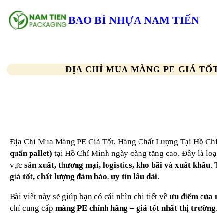
Chuyển
đến
BAO BÌ NHỰA NAM TIẾN
phần
nội
dung
ĐỊA CHỈ MUA MÀNG PE GIÁ TỐT
Địa Chỉ Mua Màng PE Giá Tốt, Hàng Chất Lượng Tại Hồ Ch
quấn pallet)
tại Hồ Chí Minh ngày càng tăng cao. Đây là loạ
vực
sản xuất, thương mại, logistics, kho bãi và xuất khẩu
.
giá tốt, chất lượng đảm bảo, uy tín lâu dài
.
Bài viết này sẽ giúp bạn có cái nhìn chi tiết về
ưu điểm của
chỉ cung cấp
màng PE chính hãng – giá tốt nhất thị trường