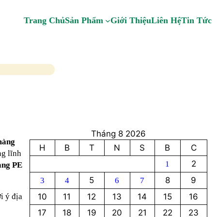
Trang Chủ
Sản Phẩm
Giới Thiệu
Liên Hệ
Tin Tức
Tháng 8 2026
màng
H
B
T
N
S
B
C
ng lĩnh
2
1
àng PE
5
8
9
3
4
6
7
i ý địa
10
11
12
13
14
15
16
17
18
19
20
21
22
23