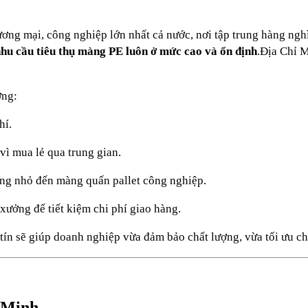
ơng mại, công nghiệp lớn nhất cả nước, nơi tập trung hàng ngh
hu cầu tiêu thụ màng PE luôn ở mức cao và ổn định
.Địa Chỉ 
ớng:
hí.
 vì mua lẻ qua trung gian.
àng nhỏ đến màng quấn pallet công nghiệp.
xưởng để tiết kiệm chi phí giao hàng.
tín sẽ giúp doanh nghiệp vừa đảm bảo chất lượng, vừa tối ưu ch
 Minh