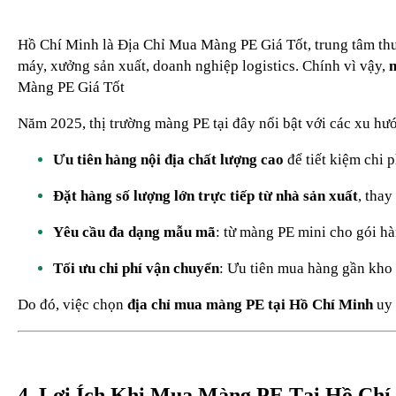
Hồ Chí Minh là Địa Chỉ Mua Màng PE Giá Tốt, trung tâm thư
máy, xưởng sản xuất, doanh nghiệp logistics. Chính vì vậy,
n
Màng PE Giá Tốt
Năm 2025, thị trường màng PE tại đây nổi bật với các xu hư
Ưu tiên hàng nội địa chất lượng cao
để tiết kiệm chi p
Đặt hàng số lượng lớn trực tiếp từ nhà sản xuất
, thay
Yêu cầu đa dạng mẫu mã
: từ màng PE mini cho gói h
Tối ưu chi phí vận chuyển
: Ưu tiên mua hàng gần kho 
Do đó, việc chọn
địa chỉ mua màng PE tại Hồ Chí Minh
uy 
4. Lợi Ích Khi Mua Màng PE Tại Hồ Chí