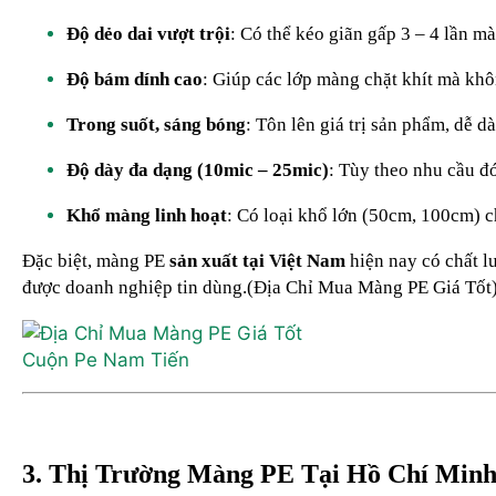
Độ dẻo dai vượt trội
: Có thể kéo giãn gấp 3 – 4 lần m
Độ bám dính cao
: Giúp các lớp màng chặt khít mà khô
Trong suốt, sáng bóng
: Tôn lên giá trị sản phẩm, dễ d
Độ dày đa dạng (10mic – 25mic)
: Tùy theo nhu cầu đ
Khổ màng linh hoạt
: Có loại khổ lớn (50cm, 100cm) ch
Đặc biệt, màng PE
sản xuất tại Việt Nam
hiện nay có chất l
được doanh nghiệp tin dùng.(Địa Chỉ Mua Màng PE Giá Tốt
Cuộn Pe Nam Tiến
3. Thị Trường Màng PE Tại Hồ Chí Minh