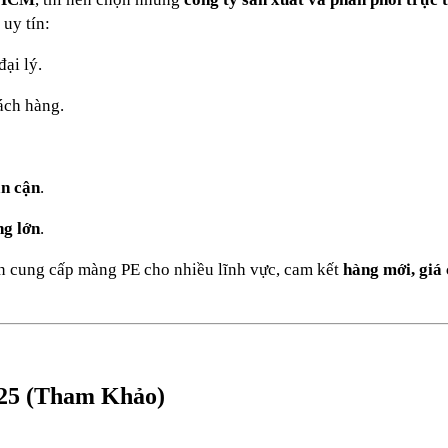
 uy tín:
ại lý.
ách hàng.
ân cận
.
ng lớn
.
n cung cấp màng PE cho nhiều lĩnh vực, cam kết
hàng mới, giá
025 (Tham Khảo)