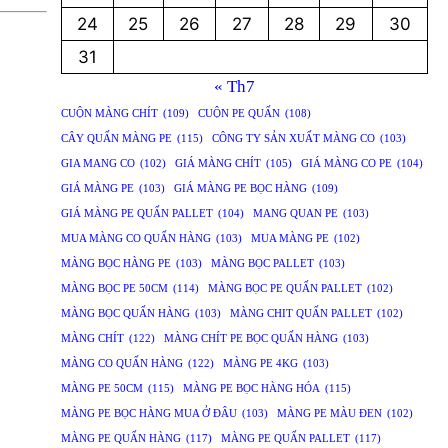
24
25
26
27
28
29
30
31
« Th7
CUỘN MÀNG CHÍT
(109)
CUỘN PE QUẤN
(108)
CÂY QUẤN MÀNG PE
(115)
CÔNG TY SẢN XUẤT MÀNG CO
(103)
GIA MANG CO
(102)
GIÁ MÀNG CHÍT
(105)
GIÁ MÀNG CO PE
(104)
GIÁ MÀNG PE
(103)
GIÁ MÀNG PE BỌC HÀNG
(109)
GIÁ MÀNG PE QUẤN PALLET
(104)
MANG QUAN PE
(103)
MUA MÀNG CO QUẤN HÀNG
(103)
MUA MÀNG PE
(102)
MÀNG BỌC HÀNG PE
(103)
MÀNG BỌC PALLET
(103)
MÀNG BỌC PE 50CM
(114)
MÀNG BỌC PE QUẤN PALLET
(102)
MÀNG BỌC QUẤN HÀNG
(103)
MÀNG CHIT QUẤN PALLET
(102)
MÀNG CHÍT
(122)
MÀNG CHÍT PE BỌC QUẤN HÀNG
(103)
MÀNG CO QUẤN HÀNG
(122)
MÀNG PE 4KG
(103)
MÀNG PE 50CM
(115)
MÀNG PE BỌC HÀNG HÓA
(115)
MÀNG PE BỌC HÀNG MUA Ở ĐÂU
(103)
MÀNG PE MÀU ĐEN
(102)
MÀNG PE QUẤN HÀNG
(117)
MÀNG PE QUẤN PALLET
(117)