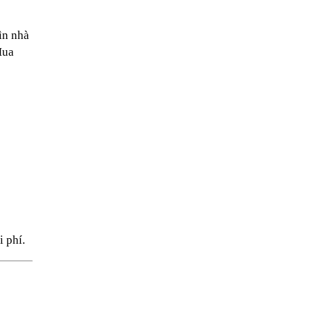
ìn nhà
Mua
i phí.