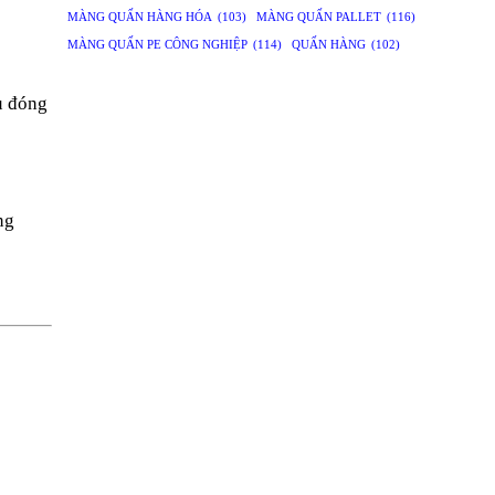
MÀNG QUẤN HÀNG HÓA
(103)
MÀNG QUẤN PALLET
(116)
MÀNG QUẤN PE CÔNG NGHIỆP
(114)
QUẤN HÀNG
(102)
ệu đóng
ng