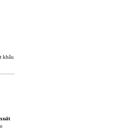
t khấu
 xuất
ảo