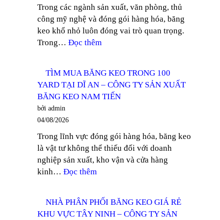
Trong các ngành sản xuất, văn phòng, thủ
TẠI
công mỹ nghệ và đóng gói hàng hóa, băng
ĐỒNG
keo khổ nhỏ luôn đóng vai trò quan trọng.
NAI
:
Trong…
Đọc thêm
–
TÌM
CÔNG
MUA
TY
TÌM MUA BĂNG KEO TRONG 100
BĂNG
SẢN
YARD TẠI DĨ AN – CÔNG TY SẢN XUẤT
KEO
XUẤT
BĂNG KEO NAM TIẾN
TRONG
BĂNG
bởi admin
KHỔ
KEO
04/08/2026
12MM
NAM
Trong lĩnh vực đóng gói hàng hóa, băng keo
TẠI
TIẾN
là vật tư không thể thiếu đối với doanh
THUẬN
nghiệp sản xuất, kho vận và cửa hàng
AN
:
kinh…
Đọc thêm
–
TÌM
CÔNG
MUA
TY
NHÀ PHÂN PHỐI BĂNG KEO GIÁ RẺ
BĂNG
SẢN
KHU VỰC TÂY NINH – CÔNG TY SẢN
KEO
XUẤT