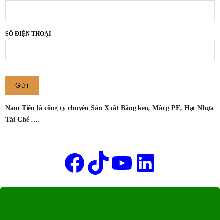
THUẬN
AN,
BÌNH
SỐ ĐIỆN THOẠI
DƯƠNG
–
CÔNG
TY
SẢN
XUẤT
Nam Tiến là công ty chuyên Sản Xuất Băng keo, Màng PE, Hạt Nhựa
BĂNG
Tái Chế ….
KEO
NAM
Tên của bạn
TIẾN
Facebook
TikTok
Youtube
LinkedIn