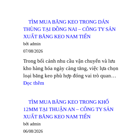
TÌM MUA BĂNG KEO TRONG DÁN
THÙNG TẠI ĐỒNG NAI – CÔNG TY SẢN
XUẤT BĂNG KEO NAM TIẾN
bởi admin
07/08/2026
Trong bối cảnh nhu cầu vận chuyển và lưu
kho hàng hóa ngày càng tăng, việc lựa chọn
loại băng keo phù hợp đóng vai trò quan…
:
Đọc thêm
TÌM
MUA
TÌM MUA BĂNG KEO TRONG KHỔ
BĂNG
12MM TẠI THUẬN AN – CÔNG TY SẢN
KEO
XUẤT BĂNG KEO NAM TIẾN
TRONG
bởi admin
DÁN
06/08/2026
THÙNG