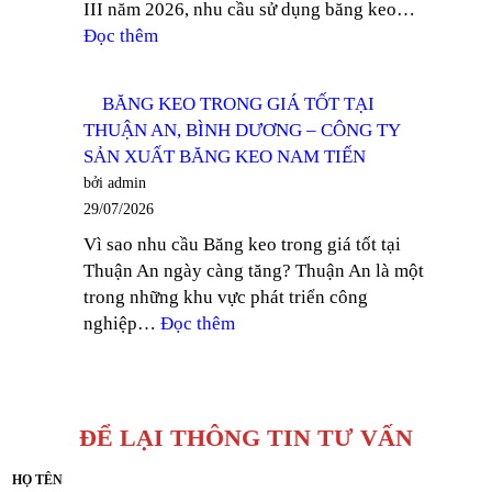
III năm 2026, nhu cầu sử dụng băng keo…
DẦU
:
Đọc thêm
MỘT
CẬP
–
NHẬT
CÔNG
BĂNG KEO TRONG GIÁ TỐT TẠI
GIÁ
TY
THUẬN AN, BÌNH DƯƠNG – CÔNG TY
BĂNG
SẢN
SẢN XUẤT BĂNG KEO NAM TIẾN
KEO
XUẤT
bởi admin
QUÝ
BĂNG
29/07/2026
III
KEO
Vì sao nhu cầu Băng keo trong giá tốt tại
2026
NAM
Thuận An ngày càng tăng? Thuận An là một
–
TIẾN
trong những khu vực phát triển công
CÔNG
:
nghiệp…
Đọc thêm
TY
BĂNG
SẢN
KEO
XUẤT
TRONG
BĂNG
GIÁ
KEO
ĐỂ LẠI THÔNG TIN TƯ VẤN
TỐT
NAM
TẠI
HỌ TÊN
TIẾN