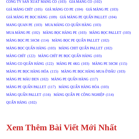
CÔNG TY SẢN XUẤT MÀNG CO
(103)
GIA MANG CO
(102)
GIÁ MÀNG CHÍT
(105)
GIÁ MÀNG CO PE
(104)
GIÁ MÀNG PE
(103)
GIÁ MÀNG PE BỌC HÀNG
(109)
GIÁ MÀNG PE QUẤN PALLET
(104)
MANG QUAN PE
(103)
MUA MÀNG CO QUẤN HÀNG
(103)
MUA MÀNG PE
(102)
MÀNG BỌC HÀNG PE
(103)
MÀNG BỌC PALLET
(103)
MÀNG BỌC PE 50CM
(114)
MÀNG BỌC PE QUẤN PALLET
(102)
MÀNG BỌC QUẤN HÀNG
(103)
MÀNG CHIT QUẤN PALLET
(102)
MÀNG CHÍT
(122)
MÀNG CHÍT PE BỌC QUẤN HÀNG
(103)
MÀNG CO QUẤN HÀNG
(122)
MÀNG PE 4KG
(103)
MÀNG PE 50CM
(115)
MÀNG PE BỌC HÀNG HÓA
(115)
MÀNG PE BỌC HÀNG MUA Ở ĐÂU
(103)
MÀNG PE MÀU ĐEN
(102)
MÀNG PE QUẤN HÀNG
(117)
MÀNG PE QUẤN PALLET
(117)
MÀNG QUẤN HÀNG HÓA
(103)
MÀNG QUẤN PALLET
(116)
MÀNG QUẤN PE CÔNG NGHIỆP
(114)
QUẤN HÀNG
(102)
Xem Thêm Bài Viết Mới Nhất