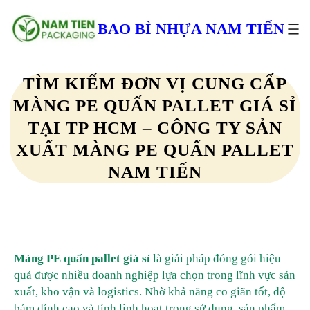
Chuyển
đến
BAO BÌ NHỰA NAM TIẾN
phần
nội
dung
TÌM KIẾM ĐƠN VỊ CUNG CẤP
MÀNG PE QUẤN PALLET GIÁ SỈ
TẠI TP HCM – CÔNG TY SẢN
XUẤT MÀNG PE QUẤN PALLET
NAM TIẾN
Màng PE quấn pallet giá sỉ
là giải pháp đóng gói hiệu
quả được nhiều doanh nghiệp lựa chọn trong lĩnh vực sản
xuất, kho vận và logistics. Nhờ khả năng co giãn tốt, độ
bám dính cao và tính linh hoạt trong sử dụng, sản phẩm