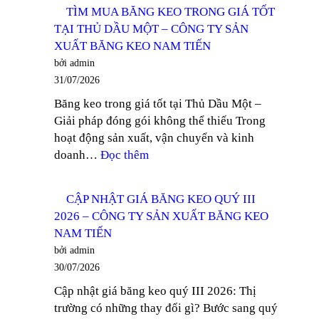
MUA
CÔNG
TÌM MUA BĂNG KEO TRONG GIÁ TỐT
BĂNG
TY
TẠI THỦ DẦU MỘT – CÔNG TY SẢN
KEO
SẢN
XUẤT BĂNG KEO NAM TIẾN
LÕI
XUẤT
bởi admin
GIẤY
BĂNG
31/07/2026
MỎNG
KEO
Băng keo trong giá tốt tại Thủ Dầu Một –
TẠI
NAM
Giải pháp đóng gói không thể thiếu Trong
BÌNH
TIẾN
hoạt động sản xuất, vận chuyển và kinh
DƯƠNG
:
doanh…
Đọc thêm
–
TÌM
CÔNG
MUA
TY
CẬP NHẬT GIÁ BĂNG KEO QUÝ III
BĂNG
SẢN
2026 – CÔNG TY SẢN XUẤT BĂNG KEO
KEO
XUẤT
NAM TIẾN
TRONG
BĂNG
bởi admin
GIÁ
KEO
30/07/2026
TỐT
NAM
Cập nhật giá băng keo quý III 2026: Thị
TẠI
TIẾN
trường có những thay đổi gì? Bước sang quý
THỦ