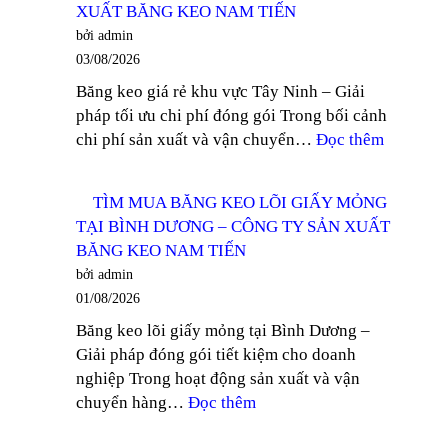
XUẤT BĂNG KEO NAM TIẾN
TRONG
BĂNG
bởi admin
100
KEO
03/08/2026
YARD
NAM
Băng keo giá rẻ khu vực Tây Ninh – Giải
TẠI
TIẾN
pháp tối ưu chi phí đóng gói Trong bối cảnh
DĨ
:
chi phí sản xuất và vận chuyển…
Đọc thêm
AN
NHÀ
–
PHÂN
CÔNG
TÌM MUA BĂNG KEO LÕI GIẤY MỎNG
PHỐI
TY
TẠI BÌNH DƯƠNG – CÔNG TY SẢN XUẤT
BĂNG
SẢN
BĂNG KEO NAM TIẾN
KEO
XUẤT
bởi admin
GIÁ
BĂNG
01/08/2026
RẺ
KEO
Băng keo lõi giấy mỏng tại Bình Dương –
KHU
NAM
Giải pháp đóng gói tiết kiệm cho doanh
VỰC
TIẾN
nghiệp Trong hoạt động sản xuất và vận
TÂY
:
chuyển hàng…
Đọc thêm
NINH
TÌM
–