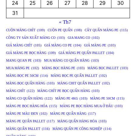
24
25
26
27
28
29
30
31
« Th7
CUỘN MÀNG CHÍT
(109)
CUỘN PE QUẤN
(108)
CÂY QUẤN MÀNG PE
(115)
CÔNG TY SẢN XUẤT MÀNG CO
(103)
GIA MANG CO
(102)
GIÁ MÀNG CHÍT
(105)
GIÁ MÀNG CO PE
(104)
GIÁ MÀNG PE
(103)
GIÁ MÀNG PE BỌC HÀNG
(109)
GIÁ MÀNG PE QUẤN PALLET
(104)
MANG QUAN PE
(103)
MUA MÀNG CO QUẤN HÀNG
(103)
MUA MÀNG PE
(102)
MÀNG BỌC HÀNG PE
(103)
MÀNG BỌC PALLET
(103)
MÀNG BỌC PE 50CM
(114)
MÀNG BỌC PE QUẤN PALLET
(102)
MÀNG BỌC QUẤN HÀNG
(103)
MÀNG CHIT QUẤN PALLET
(102)
MÀNG CHÍT
(122)
MÀNG CHÍT PE BỌC QUẤN HÀNG
(103)
MÀNG CO QUẤN HÀNG
(122)
MÀNG PE 4KG
(103)
MÀNG PE 50CM
(115)
MÀNG PE BỌC HÀNG HÓA
(115)
MÀNG PE BỌC HÀNG MUA Ở ĐÂU
(103)
MÀNG PE MÀU ĐEN
(102)
MÀNG PE QUẤN HÀNG
(117)
MÀNG PE QUẤN PALLET
(117)
MÀNG QUẤN HÀNG HÓA
(103)
MÀNG QUẤN PALLET
(116)
MÀNG QUẤN PE CÔNG NGHIỆP
(114)