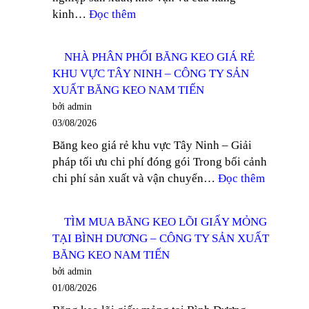
:
kinh…
Đọc thêm
–
TÌM
CÔNG
MUA
TY
NHÀ PHÂN PHỐI BĂNG KEO GIÁ RẺ
BĂNG
SẢN
KHU VỰC TÂY NINH – CÔNG TY SẢN
KEO
XUẤT
XUẤT BĂNG KEO NAM TIẾN
TRONG
BĂNG
bởi admin
100
KEO
03/08/2026
YARD
NAM
Băng keo giá rẻ khu vực Tây Ninh – Giải
TẠI
TIẾN
pháp tối ưu chi phí đóng gói Trong bối cảnh
DĨ
:
chi phí sản xuất và vận chuyển…
Đọc thêm
AN
NHÀ
–
PHÂN
CÔNG
TÌM MUA BĂNG KEO LÕI GIẤY MỎNG
PHỐI
TY
TẠI BÌNH DƯƠNG – CÔNG TY SẢN XUẤT
BĂNG
SẢN
BĂNG KEO NAM TIẾN
KEO
XUẤT
bởi admin
GIÁ
BĂNG
01/08/2026
RẺ
KEO