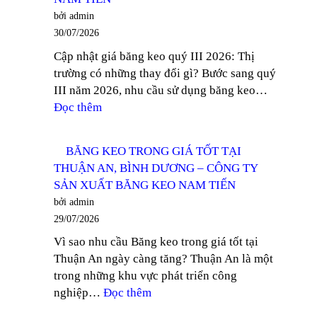
TRONG
BĂNG
bởi admin
GIÁ
KEO
30/07/2026
TỐT
NAM
Cập nhật giá băng keo quý III 2026: Thị
TẠI
TIẾN
trường có những thay đổi gì? Bước sang quý
THỦ
III năm 2026, nhu cầu sử dụng băng keo…
DẦU
:
Đọc thêm
MỘT
CẬP
–
NHẬT
CÔNG
BĂNG KEO TRONG GIÁ TỐT TẠI
GIÁ
TY
THUẬN AN, BÌNH DƯƠNG – CÔNG TY
BĂNG
SẢN
SẢN XUẤT BĂNG KEO NAM TIẾN
KEO
XUẤT
bởi admin
QUÝ
BĂNG
29/07/2026
III
KEO
Vì sao nhu cầu Băng keo trong giá tốt tại
2026
NAM
Thuận An ngày càng tăng? Thuận An là một
–
TIẾN
trong những khu vực phát triển công
CÔNG
:
nghiệp…
Đọc thêm
TY
BĂNG
SẢN