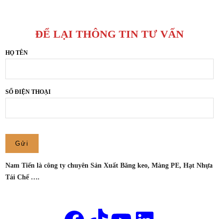
KEO
XUẤT
TRONG
BĂNG
GIÁ
KEO
ĐỂ LẠI THÔNG TIN TƯ VẤN
TỐT
NAM
TẠI
HỌ TÊN
TIẾN
THUẬN
AN,
BÌNH
SỐ ĐIỆN THOẠI
DƯƠNG
–
CÔNG
TY
SẢN
XUẤT
Nam Tiến là công ty chuyên Sản Xuất Băng keo, Màng PE, Hạt Nhựa
BĂNG
Tái Chế ….
KEO
NAM
Tên của bạn
TIẾN