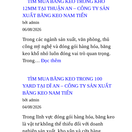
TÌM MUA BĂNG KEO TRONG KHỔ
BĂNG
12MM TẠI THUẬN AN – CÔNG TY SẢN
KEO
XUẤT BĂNG KEO NAM TIẾN
TRONG
bởi admin
DÁN
06/08/2026
THÙNG
Trong các ngành sản xuất, văn phòng, thủ
TẠI
công mỹ nghệ và đóng gói hàng hóa, băng
ĐỒNG
keo khổ nhỏ luôn đóng vai trò quan trọng.
NAI
:
Trong…
Đọc thêm
–
TÌM
CÔNG
MUA
TY
TÌM MUA BĂNG KEO TRONG 100
BĂNG
SẢN
YARD TẠI DĨ AN – CÔNG TY SẢN XUẤT
KEO
XUẤT
BĂNG KEO NAM TIẾN
TRONG
BĂNG
bởi admin
KHỔ
KEO
04/08/2026
12MM
NAM
Trong lĩnh vực đóng gói hàng hóa, băng keo
TẠI
TIẾN
là vật tư không thể thiếu đối với doanh
THUẬN
nghiệp sản xuất, kho vận và cửa hàng
AN