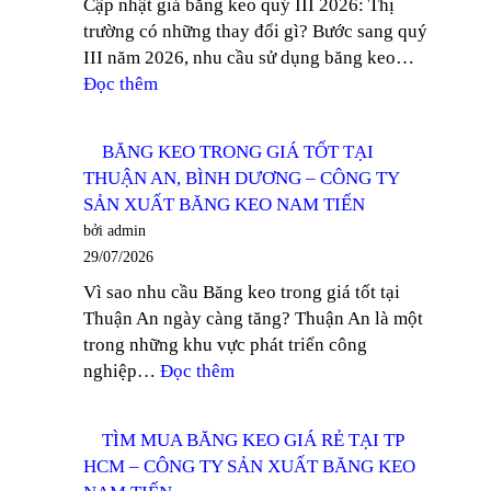
Cập nhật giá băng keo quý III 2026: Thị
SẢN
trường có những thay đổi gì? Bước sang quý
XUẤT
III năm 2026, nhu cầu sử dụng băng keo…
BĂNG
:
Đọc thêm
KEO
CẬP
NAM
NHẬT
TIẾN
BĂNG KEO TRONG GIÁ TỐT TẠI
GIÁ
THUẬN AN, BÌNH DƯƠNG – CÔNG TY
BĂNG
SẢN XUẤT BĂNG KEO NAM TIẾN
KEO
bởi admin
QUÝ
29/07/2026
III
Vì sao nhu cầu Băng keo trong giá tốt tại
2026
Thuận An ngày càng tăng? Thuận An là một
–
trong những khu vực phát triển công
CÔNG
:
nghiệp…
Đọc thêm
TY
BĂNG
SẢN
KEO
XUẤT
TÌM MUA BĂNG KEO GIÁ RẺ TẠI TP
TRONG
BĂNG
HCM – CÔNG TY SẢN XUẤT BĂNG KEO
GIÁ
KEO