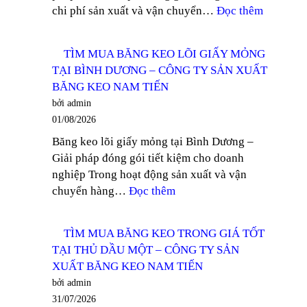
:
chi phí sản xuất và vận chuyển…
Đọc thêm
AN
NHÀ
–
PHÂN
CÔNG
TÌM MUA BĂNG KEO LÕI GIẤY MỎNG
PHỐI
TY
TẠI BÌNH DƯƠNG – CÔNG TY SẢN XUẤT
BĂNG
SẢN
BĂNG KEO NAM TIẾN
KEO
XUẤT
bởi admin
GIÁ
BĂNG
01/08/2026
RẺ
KEO
Băng keo lõi giấy mỏng tại Bình Dương –
KHU
NAM
Giải pháp đóng gói tiết kiệm cho doanh
VỰC
TIẾN
nghiệp Trong hoạt động sản xuất và vận
TÂY
:
chuyển hàng…
Đọc thêm
NINH
TÌM
–
MUA
CÔNG
TÌM MUA BĂNG KEO TRONG GIÁ TỐT
BĂNG
TY
TẠI THỦ DẦU MỘT – CÔNG TY SẢN
KEO
SẢN
XUẤT BĂNG KEO NAM TIẾN
LÕI
XUẤT
bởi admin
GIẤY
BĂNG
31/07/2026
MỎNG
KEO