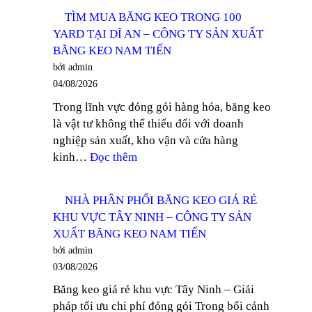
MUA
TÌM MUA BĂNG KEO TRONG 100
BĂNG
YARD TẠI DĨ AN – CÔNG TY SẢN XUẤT
KEO
BĂNG KEO NAM TIẾN
TRONG
bởi admin
KHỔ
04/08/2026
12MM
Trong lĩnh vực đóng gói hàng hóa, băng keo
TẠI
là vật tư không thể thiếu đối với doanh
THUẬN
nghiệp sản xuất, kho vận và cửa hàng
AN
:
kinh…
Đọc thêm
–
TÌM
CÔNG
MUA
TY
NHÀ PHÂN PHỐI BĂNG KEO GIÁ RẺ
BĂNG
SẢN
KHU VỰC TÂY NINH – CÔNG TY SẢN
KEO
XUẤT
XUẤT BĂNG KEO NAM TIẾN
TRONG
BĂNG
bởi admin
100
KEO
03/08/2026
YARD
NAM
Băng keo giá rẻ khu vực Tây Ninh – Giải
TẠI
TIẾN
pháp tối ưu chi phí đóng gói Trong bối cảnh
DĨ