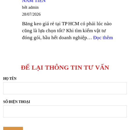
NAM TIẾN
TỐT
NAM
bởi admin
TẠI
TIẾN
28/07/2026
THUẬN
Băng keo giá rẻ tại TP HCM có phải lúc nào
AN,
cũng là lựa chọn tốt? Khi tìm kiếm vật tư
BÌNH
:
đóng gói, hầu hết doanh nghiệp…
Đọc thêm
DƯƠNG
TÌM
–
MUA
CÔNG
BĂNG
TY
KEO
SẢN
ĐỂ LẠI THÔNG TIN TƯ VẤN
GIÁ
XUẤT
RẺ
HỌ TÊN
BĂNG
TẠI
KEO
TP
NAM
HCM
TIẾN
SỐ ĐIỆN THOẠI
–
CÔNG
TY
SẢN