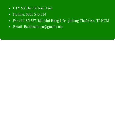
CTY SX Bao Bì Nam Tiến
Hotline: 0865 543 014
Địa chỉ: Số 527, khu phố Hưng Lộc, phường Thuận An, TP.HCM
Email: Baobinamtien@gmail.com