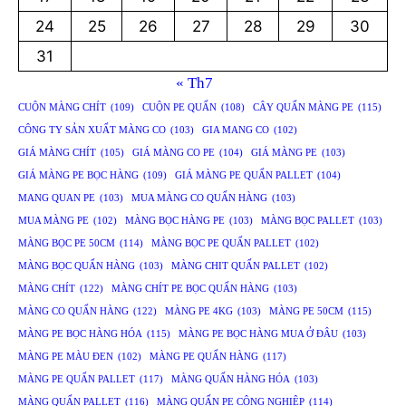
24
25
26
27
28
29
30
31
« Th7
CUỘN MÀNG CHÍT
(109)
CUỘN PE QUẤN
(108)
CÂY QUẤN MÀNG PE
(115)
CÔNG TY SẢN XUẤT MÀNG CO
(103)
GIA MANG CO
(102)
GIÁ MÀNG CHÍT
(105)
GIÁ MÀNG CO PE
(104)
GIÁ MÀNG PE
(103)
GIÁ MÀNG PE BỌC HÀNG
(109)
GIÁ MÀNG PE QUẤN PALLET
(104)
MANG QUAN PE
(103)
MUA MÀNG CO QUẤN HÀNG
(103)
MUA MÀNG PE
(102)
MÀNG BỌC HÀNG PE
(103)
MÀNG BỌC PALLET
(103)
MÀNG BỌC PE 50CM
(114)
MÀNG BỌC PE QUẤN PALLET
(102)
MÀNG BỌC QUẤN HÀNG
(103)
MÀNG CHIT QUẤN PALLET
(102)
MÀNG CHÍT
(122)
MÀNG CHÍT PE BỌC QUẤN HÀNG
(103)
MÀNG CO QUẤN HÀNG
(122)
MÀNG PE 4KG
(103)
MÀNG PE 50CM
(115)
MÀNG PE BỌC HÀNG HÓA
(115)
MÀNG PE BỌC HÀNG MUA Ở ĐÂU
(103)
MÀNG PE MÀU ĐEN
(102)
MÀNG PE QUẤN HÀNG
(117)
MÀNG PE QUẤN PALLET
(117)
MÀNG QUẤN HÀNG HÓA
(103)
MÀNG QUẤN PALLET
(116)
MÀNG QUẤN PE CÔNG NGHIỆP
(114)