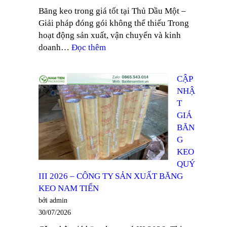
Băng keo trong giá tốt tại Thủ Dầu Một –
TẠI
NAM
Giải pháp đóng gói không thể thiếu Trong
BÌNH
TIẾN
hoạt động sản xuất, vận chuyển và kinh
DƯƠNG
:
doanh…
Đọc thêm
–
TÌM
CÔNG
MUA
TY
CẬP
BĂNG
SẢN
NHẬ
KEO
XUẤT
T
TRONG
BĂNG
GIÁ
GIÁ
KEO
BĂN
TỐT
NAM
G
TẠI
TIẾN
KEO
THỦ
QUÝ
DẦU
III 2026 – CÔNG TY SẢN XUẤT BĂNG
MỘT
KEO NAM TIẾN
–
bởi admin
CÔNG
30/07/2026
TY