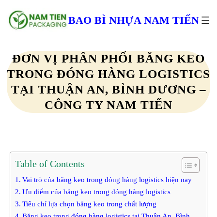
Chuyển
đến
BAO BÌ NHỰA NAM TIẾN
phần
nội
dung
ĐƠN VỊ PHÂN PHỐI BĂNG KEO
TRONG ĐÓNG HÀNG LOGISTICS
TẠI THUẬN AN, BÌNH DƯƠNG –
CÔNG TY NAM TIẾN
Table of Contents
Vai trò của băng keo trong đóng hàng logistics hiện nay
Ưu điểm của băng keo trong đóng hàng logistics
Tiêu chí lựa chọn băng keo trong chất lượng
Băng keo trong đóng hàng logistics tại Thuận An, Bình