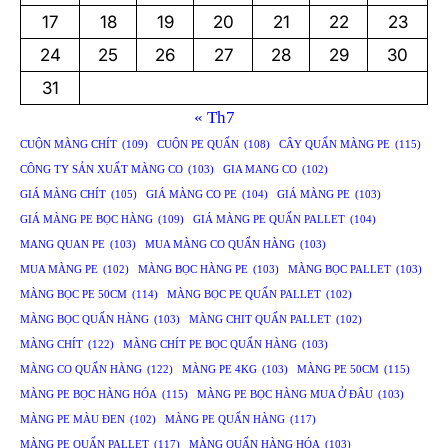
17
18
19
20
21
22
23
24
25
26
27
28
29
30
31
« Th7
CUỘN MÀNG CHÍT
(109)
CUỘN PE QUẤN
(108)
CÂY QUẤN MÀNG PE
(115)
CÔNG TY SẢN XUẤT MÀNG CO
(103)
GIA MANG CO
(102)
GIÁ MÀNG CHÍT
(105)
GIÁ MÀNG CO PE
(104)
GIÁ MÀNG PE
(103)
GIÁ MÀNG PE BỌC HÀNG
(109)
GIÁ MÀNG PE QUẤN PALLET
(104)
MANG QUAN PE
(103)
MUA MÀNG CO QUẤN HÀNG
(103)
MUA MÀNG PE
(102)
MÀNG BỌC HÀNG PE
(103)
MÀNG BỌC PALLET
(103)
MÀNG BỌC PE 50CM
(114)
MÀNG BỌC PE QUẤN PALLET
(102)
MÀNG BỌC QUẤN HÀNG
(103)
MÀNG CHIT QUẤN PALLET
(102)
MÀNG CHÍT
(122)
MÀNG CHÍT PE BỌC QUẤN HÀNG
(103)
MÀNG CO QUẤN HÀNG
(122)
MÀNG PE 4KG
(103)
MÀNG PE 50CM
(115)
MÀNG PE BỌC HÀNG HÓA
(115)
MÀNG PE BỌC HÀNG MUA Ở ĐÂU
(103)
MÀNG PE MÀU ĐEN
(102)
MÀNG PE QUẤN HÀNG
(117)
MÀNG PE QUẤN PALLET
(117)
MÀNG QUẤN HÀNG HÓA
(103)