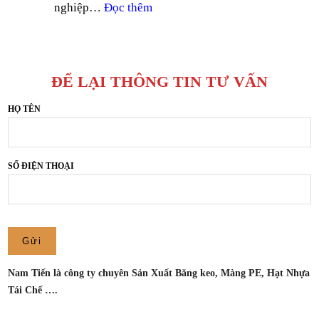
:
nghiệp…
Đọc thêm
TY
BĂNG
SẢN
KEO
XUẤT
TRONG
BĂNG
GIÁ
KEO
ĐỂ LẠI THÔNG TIN TƯ VẤN
TỐT
NAM
TẠI
HỌ TÊN
TIẾN
THUẬN
AN,
BÌNH
SỐ ĐIỆN THOẠI
DƯƠNG
–
CÔNG
TY
SẢN
XUẤT
Nam Tiến là công ty chuyên Sản Xuất Băng keo, Màng PE, Hạt Nhựa
BĂNG
Tái Chế ….
KEO
NAM
Tên của bạn