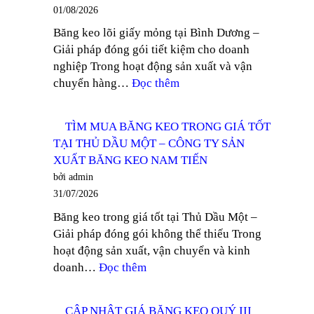
BĂNG
01/08/2026
RẺ
KEO
Băng keo lõi giấy mỏng tại Bình Dương –
KHU
NAM
Giải pháp đóng gói tiết kiệm cho doanh
VỰC
TIẾN
nghiệp Trong hoạt động sản xuất và vận
TÂY
:
chuyển hàng…
Đọc thêm
NINH
TÌM
–
MUA
CÔNG
TÌM MUA BĂNG KEO TRONG GIÁ TỐT
BĂNG
TY
TẠI THỦ DẦU MỘT – CÔNG TY SẢN
KEO
SẢN
XUẤT BĂNG KEO NAM TIẾN
LÕI
XUẤT
bởi admin
GIẤY
BĂNG
31/07/2026
MỎNG
KEO
Băng keo trong giá tốt tại Thủ Dầu Một –
TẠI
NAM
Giải pháp đóng gói không thể thiếu Trong
BÌNH
TIẾN
hoạt động sản xuất, vận chuyển và kinh
DƯƠNG
:
doanh…
Đọc thêm
–
TÌM
CÔNG
MUA
TY
CẬP NHẬT GIÁ BĂNG KEO QUÝ III