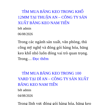
TÌM
MUA
TÌM MUA BĂNG KEO TRONG KHỔ
BĂNG
12MM TẠI THUẬN AN – CÔNG TY SẢN
KEO
XUẤT BĂNG KEO NAM TIẾN
TRONG
bởi admin
DÁN
06/08/2026
THÙNG
Trong các ngành sản xuất, văn phòng, thủ
TẠI
công mỹ nghệ và đóng gói hàng hóa, băng
ĐỒNG
keo khổ nhỏ luôn đóng vai trò quan trọng.
NAI
:
Trong…
Đọc thêm
–
TÌM
CÔNG
MUA
TY
TÌM MUA BĂNG KEO TRONG 100
BĂNG
SẢN
YARD TẠI DĨ AN – CÔNG TY SẢN XUẤT
KEO
XUẤT
BĂNG KEO NAM TIẾN
TRONG
BĂNG
bởi admin
KHỔ
KEO
04/08/2026
12MM
NAM
Trong lĩnh vực đóng gói hàng hóa, băng keo
TẠI
TIẾN