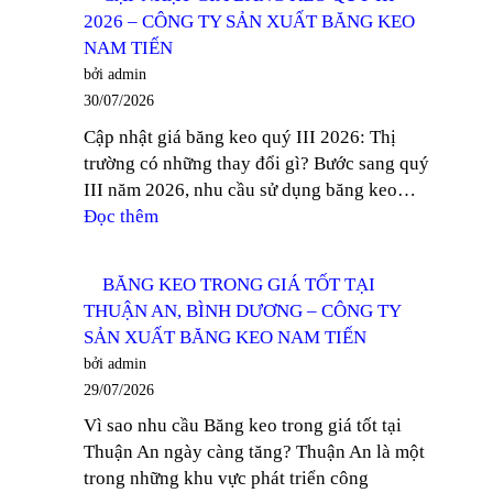
BĂNG
SẢN
2026 – CÔNG TY SẢN XUẤT BĂNG KEO
KEO
XUẤT
NAM TIẾN
TRONG
BĂNG
bởi admin
GIÁ
KEO
30/07/2026
TỐT
NAM
Cập nhật giá băng keo quý III 2026: Thị
TẠI
TIẾN
trường có những thay đổi gì? Bước sang quý
THỦ
III năm 2026, nhu cầu sử dụng băng keo…
DẦU
:
Đọc thêm
MỘT
CẬP
–
NHẬT
CÔNG
BĂNG KEO TRONG GIÁ TỐT TẠI
GIÁ
TY
THUẬN AN, BÌNH DƯƠNG – CÔNG TY
BĂNG
SẢN
SẢN XUẤT BĂNG KEO NAM TIẾN
KEO
XUẤT
bởi admin
QUÝ
BĂNG
29/07/2026
III
KEO
Vì sao nhu cầu Băng keo trong giá tốt tại
2026
NAM
Thuận An ngày càng tăng? Thuận An là một
–
TIẾN
trong những khu vực phát triển công
CÔNG