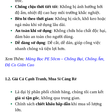
tróc.
Chống chịu thời tiết tốt
: Không bị ảnh hưởng bởi
độ ẩm, nhiệt độ cao hay môi trường khắc nghiệt.
Bền bỉ theo thời gian
: Không bị rách, khô keo hoặc
ngả màu khi sử dụng lâu dài.
An toàn khi sử dụng
: Không chứa hóa chất độc hại,
đảm bảo an toàn cho người dùng.
Dễ dàng sử dụng
: Dễ cắt, dễ dán, giúp công việc
nhanh chóng và tiện lợi hơn.
Xem Thêm:
Màng Bọc PE 50cm – Chống Bụi, Chống Ẩm,
Độ Co Giãn Cao
1.2. Giá Cả Cạnh Tranh, Mua Sỉ Càng Rẻ
Là đại lý phân phối chính hãng, chúng tôi cam kết
giá sỉ tận gốc
, không qua trung gian.
Chính sách
chiết khấu hấp dẫn
khi mua số lượng
lớn.