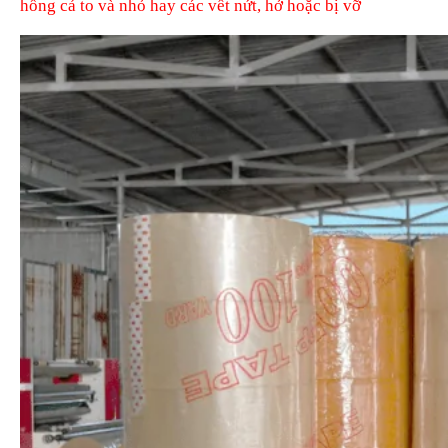
hổng cả to và nhỏ hay các vết nứt, hở hoặc bị vỡ