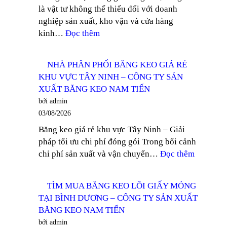
là vật tư không thể thiếu đối với doanh
THUẬN
nghiệp sản xuất, kho vận và cửa hàng
AN
:
kinh…
Đọc thêm
–
TÌM
CÔNG
MUA
TY
NHÀ PHÂN PHỐI BĂNG KEO GIÁ RẺ
BĂNG
SẢN
KHU VỰC TÂY NINH – CÔNG TY SẢN
KEO
XUẤT
XUẤT BĂNG KEO NAM TIẾN
TRONG
BĂNG
bởi admin
100
KEO
03/08/2026
YARD
NAM
Băng keo giá rẻ khu vực Tây Ninh – Giải
TẠI
TIẾN
pháp tối ưu chi phí đóng gói Trong bối cảnh
DĨ
:
chi phí sản xuất và vận chuyển…
Đọc thêm
AN
NHÀ
–
PHÂN
CÔNG
TÌM MUA BĂNG KEO LÕI GIẤY MỎNG
PHỐI
TY
TẠI BÌNH DƯƠNG – CÔNG TY SẢN XUẤT
BĂNG
SẢN
BĂNG KEO NAM TIẾN
KEO
XUẤT
bởi admin
GIÁ