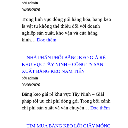
bởi admin
TY
04/08/2026
SẢN
Trong lĩnh vực đóng gói hàng hóa, băng keo
XUẤT
là vật tư không thể thiếu đối với doanh
BĂNG
nghiệp sản xuất, kho vận và cửa hàng
KEO
:
kinh…
Đọc thêm
NAM
TÌM
TIẾN
MUA
NHÀ PHÂN PHỐI BĂNG KEO GIÁ RẺ
BĂNG
KHU VỰC TÂY NINH – CÔNG TY SẢN
KEO
XUẤT BĂNG KEO NAM TIẾN
TRONG
bởi admin
100
03/08/2026
YARD
Băng keo giá rẻ khu vực Tây Ninh – Giải
TẠI
pháp tối ưu chi phí đóng gói Trong bối cảnh
DĨ
:
chi phí sản xuất và vận chuyển…
Đọc thêm
AN
NHÀ
–
PHÂN
CÔNG
TÌM MUA BĂNG KEO LÕI GIẤY MỎNG