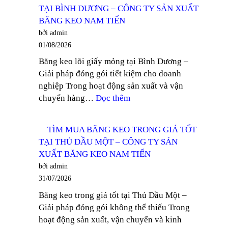
PHỐI
TY
TẠI BÌNH DƯƠNG – CÔNG TY SẢN XUẤT
BĂNG
SẢN
BĂNG KEO NAM TIẾN
KEO
XUẤT
bởi admin
GIÁ
BĂNG
01/08/2026
RẺ
KEO
Băng keo lõi giấy mỏng tại Bình Dương –
KHU
NAM
Giải pháp đóng gói tiết kiệm cho doanh
VỰC
TIẾN
nghiệp Trong hoạt động sản xuất và vận
TÂY
:
chuyển hàng…
Đọc thêm
NINH
TÌM
–
MUA
CÔNG
TÌM MUA BĂNG KEO TRONG GIÁ TỐT
BĂNG
TY
TẠI THỦ DẦU MỘT – CÔNG TY SẢN
KEO
SẢN
XUẤT BĂNG KEO NAM TIẾN
LÕI
XUẤT
bởi admin
GIẤY
BĂNG
31/07/2026
MỎNG
KEO
Băng keo trong giá tốt tại Thủ Dầu Một –
TẠI
NAM
Giải pháp đóng gói không thể thiếu Trong
BÌNH
TIẾN
hoạt động sản xuất, vận chuyển và kinh
DƯƠNG