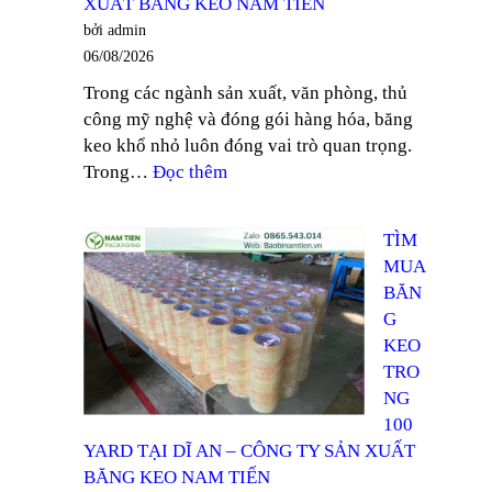
XUẤT BĂNG KEO NAM TIẾN
TRONG
bởi admin
DÁN
06/08/2026
THÙNG
Trong các ngành sản xuất, văn phòng, thủ
TẠI
công mỹ nghệ và đóng gói hàng hóa, băng
ĐỒNG
keo khổ nhỏ luôn đóng vai trò quan trọng.
NAI
:
Trong…
Đọc thêm
–
TÌM
CÔNG
MUA
TY
TÌM
BĂNG
SẢN
MUA
KEO
XUẤT
BĂN
TRONG
BĂNG
G
KHỔ
KEO
KEO
12MM
NAM
TRO
TẠI
TIẾN
NG
THUẬN
100
AN
YARD TẠI DĨ AN – CÔNG TY SẢN XUẤT
–
BĂNG KEO NAM TIẾN
CÔNG