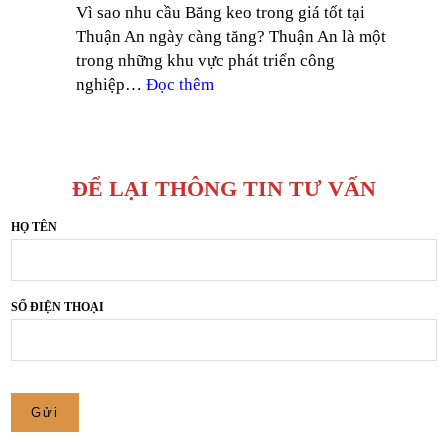
Vì sao nhu cầu Băng keo trong giá tốt tại
2026
NAM
Thuận An ngày càng tăng? Thuận An là một
–
TIẾN
trong những khu vực phát triển công
CÔNG
:
nghiệp…
Đọc thêm
TY
BĂNG
SẢN
KEO
XUẤT
TRONG
BĂNG
GIÁ
KEO
ĐỂ LẠI THÔNG TIN TƯ VẤN
TỐT
NAM
TẠI
HỌ TÊN
TIẾN
THUẬN
AN,
BÌNH
SỐ ĐIỆN THOẠI
DƯƠNG
–
CÔNG
TY
SẢN
XUẤT