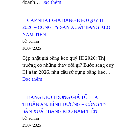
:
doanh…
Đọc thêm
–
TÌM
CÔNG
MUA
TY
CẬP NHẬT GIÁ BĂNG KEO QUÝ III
BĂNG
SẢN
2026 – CÔNG TY SẢN XUẤT BĂNG KEO
KEO
XUẤT
NAM TIẾN
TRONG
BĂNG
bởi admin
GIÁ
KEO
30/07/2026
TỐT
NAM
Cập nhật giá băng keo quý III 2026: Thị
TẠI
TIẾN
trường có những thay đổi gì? Bước sang quý
THỦ
III năm 2026, nhu cầu sử dụng băng keo…
DẦU
:
Đọc thêm
MỘT
CẬP
–
NHẬT
CÔNG
BĂNG KEO TRONG GIÁ TỐT TẠI
GIÁ
TY
THUẬN AN, BÌNH DƯƠNG – CÔNG TY
BĂNG
SẢN
SẢN XUẤT BĂNG KEO NAM TIẾN
KEO
XUẤT
bởi admin
QUÝ
BĂNG
29/07/2026
III
KEO