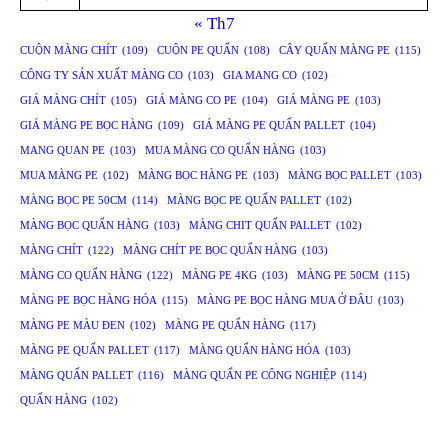
« Th7
CUỘN MÀNG CHÍT
(109)
CUỘN PE QUẤN
(108)
CÂY QUẤN MÀNG PE
(115)
CÔNG TY SẢN XUẤT MÀNG CO
(103)
GIA MANG CO
(102)
GIÁ MÀNG CHÍT
(105)
GIÁ MÀNG CO PE
(104)
GIÁ MÀNG PE
(103)
GIÁ MÀNG PE BỌC HÀNG
(109)
GIÁ MÀNG PE QUẤN PALLET
(104)
MANG QUAN PE
(103)
MUA MÀNG CO QUẤN HÀNG
(103)
MUA MÀNG PE
(102)
MÀNG BỌC HÀNG PE
(103)
MÀNG BỌC PALLET
(103)
MÀNG BỌC PE 50CM
(114)
MÀNG BỌC PE QUẤN PALLET
(102)
MÀNG BỌC QUẤN HÀNG
(103)
MÀNG CHIT QUẤN PALLET
(102)
MÀNG CHÍT
(122)
MÀNG CHÍT PE BỌC QUẤN HÀNG
(103)
MÀNG CO QUẤN HÀNG
(122)
MÀNG PE 4KG
(103)
MÀNG PE 50CM
(115)
MÀNG PE BỌC HÀNG HÓA
(115)
MÀNG PE BỌC HÀNG MUA Ở ĐÂU
(103)
MÀNG PE MÀU ĐEN
(102)
MÀNG PE QUẤN HÀNG
(117)
MÀNG PE QUẤN PALLET
(117)
MÀNG QUẤN HÀNG HÓA
(103)
MÀNG QUẤN PALLET
(116)
MÀNG QUẤN PE CÔNG NGHIỆP
(114)
QUẤN HÀNG
(102)