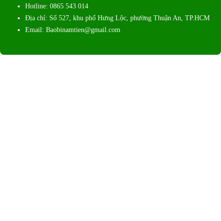
Hotline: 0865 543 014
Địa chỉ: Số 527, khu phố Hưng Lộc, phường Thuận An, TP.HCM
Email: Baobinamtien@gmail.com