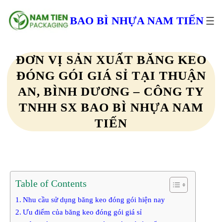
Chuyển
đến
BAO BÌ NHỰA NAM TIẾN
phần
nội
dung
ĐƠN VỊ SẢN XUẤT BĂNG KEO
ĐÓNG GÓI GIÁ SỈ TẠI THUẬN
AN, BÌNH DƯƠNG – CÔNG TY
TNHH SX BAO BÌ NHỰA NAM
TIẾN
Table of Contents
Nhu cầu sử dụng băng keo đóng gói hiện nay
Ưu điểm của băng keo đóng gói giá sỉ