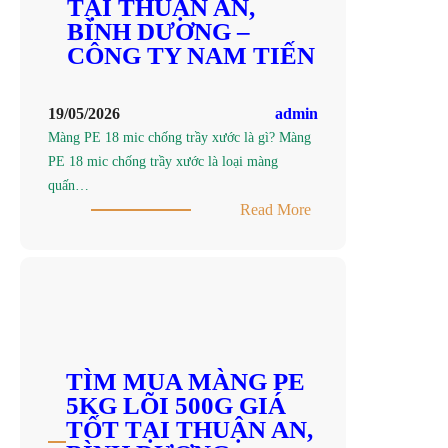
AN,
TẠI THUẬN AN,
BÌNH
BÌNH DƯƠNG –
DƯƠNG
CÔNG TY NAM TIẾN
–
CÔNG
19/05/2026
admin
TY
Màng PE 18 mic chống trầy xước là gì? Màng
SẢN
PE 18 mic chống trầy xước là loại màng
XUẤT
quấn…
MÀNG
:
Read More
PE
ĐƠN
NAM
VỊ
TIẾN
SẢN
XUẤT
MÀNG
PE
18
TÌM MUA MÀNG PE
MIC
5KG LÕI 500G GIÁ
CHỐNG
TỐT TẠI THUẬN AN,