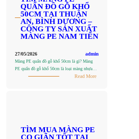
HÓA
QUẤN ĐỒ GỖ KHỔ
KHU
50CM TẠI THUẬN
VỰC
AN, BÌNH DƯƠNG –
THUẬN
CÔNG TY SẢN XUẤT
AN,
MÀNG PE NAM TIẾN
BÌNH
DƯƠNG
27/05/2026
admin
–
Màng PE quấn đồ gỗ khổ 50cm là gì? Màng
CÔNG
PE quấn đồ gỗ khổ 50cm là loại màng nhựa…
TY
:
Read More
SẢN
TÌM
XUẤT
MÀNG
MÀNG
PE
PE
QUẤN
NAM
ĐỒ
TIẾN
GỖ
KHỔ
TÌM MUA MÀNG PE
50CM
CO GIÃN TỐT TẠI