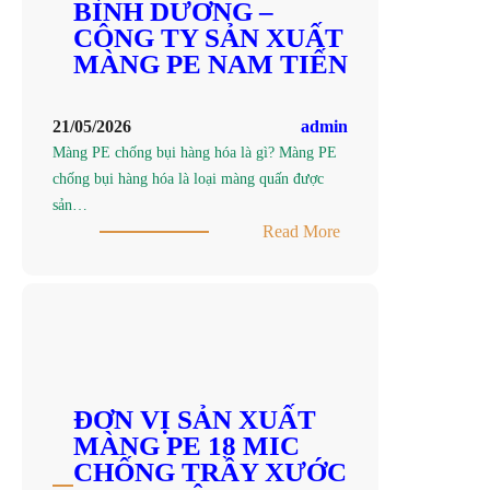
HÓA
BÌNH DƯƠNG –
TẠI
CÔNG TY SẢN XUẤT
THUẬN
MÀNG PE NAM TIẾN
AN,
BÌNH
21/05/2026
admin
DƯƠNG
Màng PE chống bụi hàng hóa là gì? Màng PE
–
chống bụi hàng hóa là loại màng quấn được
CÔNG
sản…
TY
:
Read More
TNHH
TÌM
SX
MÀNG
BAO
PE
BÌ
CHỐNG
NHỰA
BỤI
NAM
HÀNG
TIẾN
HÓA
ĐƠN VỊ SẢN XUẤT
TẠI
MÀNG PE 18 MIC
THUẬN
CHỐNG TRẦY XƯỚC