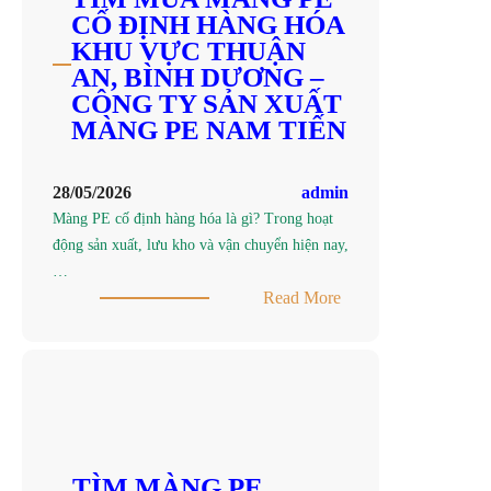
CỐ ĐỊNH HÀNG HÓA
KHU VỰC THUẬN
AN, BÌNH DƯƠNG –
CÔNG TY SẢN XUẤT
MÀNG PE NAM TIẾN
28/05/2026
admin
Màng PE cố định hàng hóa là gì? Trong hoạt
động sản xuất, lưu kho và vận chuyển hiện nay,
…
:
Read More
TÌM
MUA
MÀNG
PE
CỐ
ĐỊNH
HÀNG
TÌM MÀNG PE