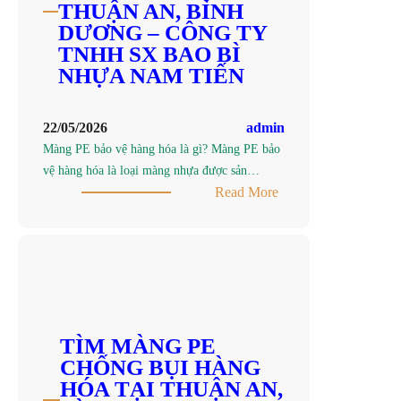
PHẨM
THUẬN AN, BÌNH
TẠI
DƯƠNG – CÔNG TY
THUẬN
TNHH SX BAO BÌ
AN,
NHỰA NAM TIẾN
BÌNH
DƯƠNG
22/05/2026
admin
–
Màng PE bảo vệ hàng hóa là gì? Màng PE bảo
CÔNG
vệ hàng hóa là loại màng nhựa được sản…
TY
:
Read More
SẢN
ĐƠN
XUẤT
VỊ
MÀNG
SẢN
PE
XUẤT
NAM
MÀNG
TIẾN
PE
BẢO
TÌM MÀNG PE
VỆ
CHỐNG BỤI HÀNG
HÀNG
HÓA TẠI THUẬN AN,