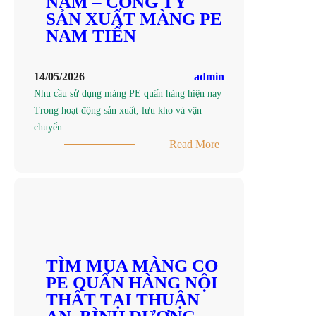
NAM – CÔNG TY
AN,
SẢN XUẤT MÀNG PE
BÌNH
NAM TIẾN
DƯƠNG
–
14/05/2026
admin
CÔNG
Nhu cầu sử dụng màng PE quấn hàng hiện nay
TY
Trong hoạt động sản xuất, lưu kho và vận
SẢN
chuyển…
XUẤT
:
Read More
MÀNG
TÌM
PE
MUA
NAM
MÀNG
TIẾN
PE
QUẤN
HÀNG
ĐA
TÌM MUA MÀNG CO
DẠNG
PE QUẤN HÀNG NỘI
KÍCH
THẤT TẠI THUẬN
THƯỚC