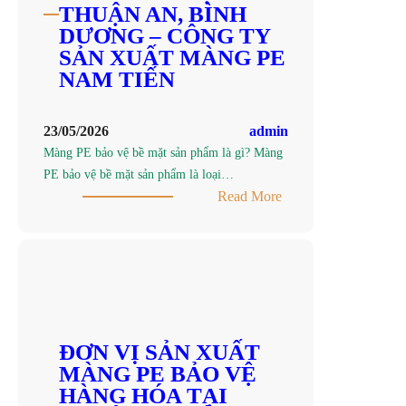
AN,
THUẬN AN, BÌNH
BÌNH
DƯƠNG – CÔNG TY
DƯƠNG
SẢN XUẤT MÀNG PE
–
NAM TIẾN
CÔNG
TY
23/05/2026
admin
SẢN
Màng PE bảo vệ bề mặt sản phẩm là gì? Màng
XUẤT
PE bảo vệ bề mặt sản phẩm là loại…
MÀNG
:
Read More
PE
TÌM
NAM
MUA
TIẾN
MÀNG
PE
BẢO
VỆ
BỀ
ĐƠN VỊ SẢN XUẤT
MẶT
MÀNG PE BẢO VỆ
SẢN
HÀNG HÓA TẠI