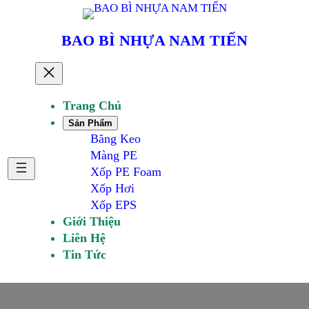
Chuyển
đến
BAO BÌ NHỰA NAM TIẾN
phần
nội
dung
Trang Chủ
Sản Phẩm
Băng Keo
Màng PE
Xốp PE Foam
Xốp Hơi
Xốp EPS
Giới Thiệu
Liên Hệ
Tin Tức