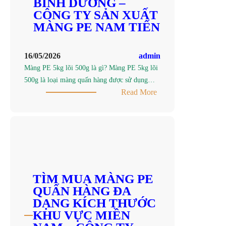
TRẦY
BÌNH DƯƠNG –
XƯỚC
CÔNG TY SẢN XUẤT
TẠI
MÀNG PE NAM TIẾN
THUẬN
AN,
16/05/2026
admin
BÌNH
Màng PE 5kg lõi 500g là gì? Màng PE 5kg lõi
DƯƠNG
500g là loại màng quấn hàng được sử dụng…
–
:
Read More
CÔNG
TÌM
TY
MUA
NAM
MÀNG
TIẾN
PE
5KG
LÕI
500G
TÌM MUA MÀNG PE
GIÁ
QUẤN HÀNG ĐA
TỐT
DẠNG KÍCH THƯỚC
TẠI
KHU VỰC MIỀN
THUẬN