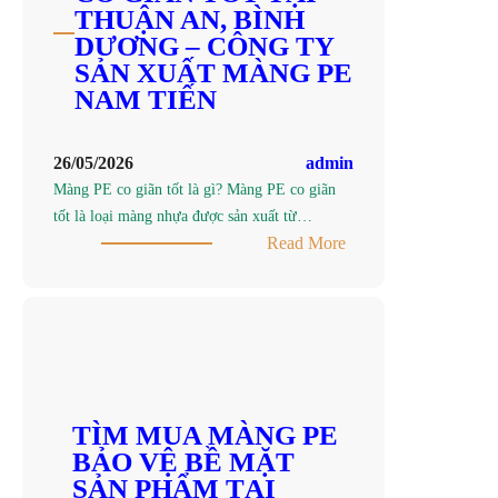
TẠI
THUẬN AN, BÌNH
THUẬN
DƯƠNG – CÔNG TY
AN,
SẢN XUẤT MÀNG PE
BÌNH
NAM TIẾN
DƯƠNG
–
26/05/2026
admin
CÔNG
Màng PE co giãn tốt là gì? Màng PE co giãn
TY
tốt là loại màng nhựa được sản xuất từ…
SẢN
:
Read More
XUẤT
TÌM
MÀNG
MUA
PE
MÀNG
NAM
PE
TIẾN
CO
GIÃN
TỐT
TÌM MUA MÀNG PE
TẠI
BẢO VỆ BỀ MẶT
THUẬN
SẢN PHẨM TẠI