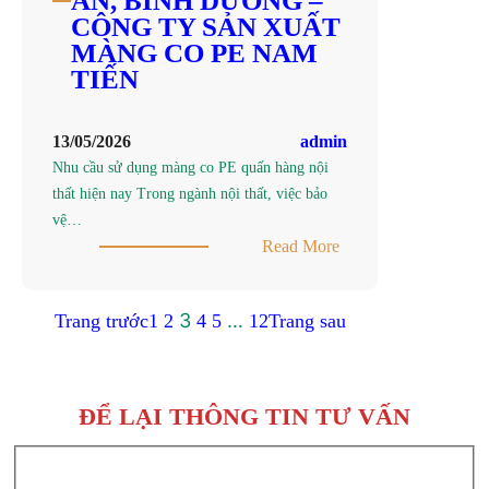
AN, BÌNH DƯƠNG –
KHU
CÔNG TY SẢN XUẤT
VỰC
MÀNG CO PE NAM
MIỀN
TIẾN
NAM
–
13/05/2026
admin
CÔNG
Nhu cầu sử dụng màng co PE quấn hàng nội
TY
thất hiện nay Trong ngành nội thất, việc bảo
SẢN
vệ…
XUẤT
:
Read More
MÀNG
TÌM
PE
MUA
NAM
3
…
Trang trước
1
2
4
5
12
Trang sau
MÀNG
TIẾN
CO
PE
QUẤN
ĐỂ LẠI THÔNG TIN TƯ VẤN
HÀNG
NỘI
THẤT